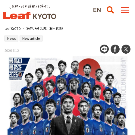
SAMURAI BLUE（日本代表）メンバーと森保監督が漢字プリントに登場！［日本サッカー協会］と［日本漢字能力検定協会］がコラボ
Leaf KYOTO
News
New article
2026.6.12