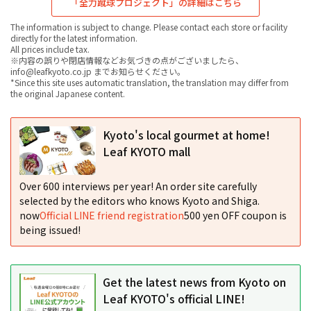
「全力蹴球プロジェクト」の詳細はこちら
The information is subject to change. Please contact each store or facility
directly for the latest information.
All prices include tax.
※内容の誤りや閉店情報などお気づきの点がございましたら、
info@leafkyoto.co.jp までお知らせください。
*Since this site uses automatic translation, the translation may differ from
the original Japanese content.
Kyoto's local gourmet at home!
Leaf KYOTO mall
Over 600 interviews per year! An order site carefully
selected by the editors who knows Kyoto and Shiga.
now
Official LINE friend registration
500 yen OFF coupon is
being issued!
Get the latest news from Kyoto on
Leaf KYOTO's official LINE!