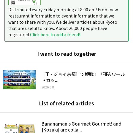
Distributed every Friday morning at 8:00 am! From new
restaurant information to event information that we
want to share with you, We deliver articles about Kyoto
that are useful to know. About 20,000 people have
registered.
Click here to add a friend!
I want to read together
［T・ジョイ京都］で観戦！『FIFA ワール
ドカッ...
2026.6.8
List of related articles
Bananaman's Gourmet Gourmet! and
[Kozuki] are colla...