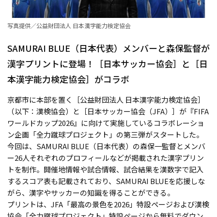
写真提供／公益財団法人 日本漢字能力検定協会
SAMURAI BLUE（日本代表）メンバーと森保監督が
漢字プリントに登場！［日本サッカー協会］と［日
本漢字能力検定協会］がコラボ
京都市に本部を置く［公益財団法人 日本漢字能力検定協会］
（以下：漢検協会）と［日本サッカー協会（JFA）］が『FIFA
ワールドカップ2026』に向けて実施しているコラボレーショ
ン企画「全力蹴球プロジェクト」の第三弾がスタートした。
今回は、SAMURAI BLUE（日本代表）の森保一監督とメンバ
ー26人それぞれのプロフィールなどが掲載された漢字プリン
トを制作。開催地情報や試合情報、試合結果を漢数字で記入
するスコア表も記載されており、SAMURAI BLUEを応援しな
がら、漢字やサッカーの知識を得ることができる。
プリントは、JFA「最高の景色を2026」特設ページおよび漢検
協会「全力蹴球プロジェクト」特設ページから無料でダウン