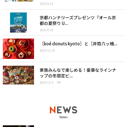
2025.9.15
京都ハンナリーズプレゼンツ『オール京
都の夏祭り U...
2025.8.19
［koé donuts kyoto］と［井筒八ッ橋...
2025.12.25
家族みんなで楽しめる！豪華なラインナ
ップの冬限定ビ...
2025.12.3
PR
News