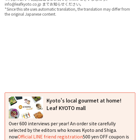
info@leafkyoto.co.jp までお知らせください。
*Since this site uses automatic translation, the translation may differ from
the original Japanese content.
Kyoto's local gourmet at home!
Leaf KYOTO mall
Over 600 interviews per year! An order site carefully
selected by the editors who knows Kyoto and Shiga.
now
Official LINE friend registration
500 yen OFF coupon is