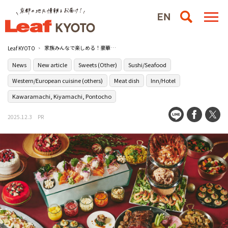
家族みんなで楽しめる！豪華なラインナップの冬限定ビュッフェが［ヒルトン京都］で開催
Leaf KYOTO
News
New article
Sweets (Other)
Sushi/Seafood
Western/European cuisine (others)
Meat dish
Inn/Hotel
Kawaramachi, Kiyamachi, Pontocho
2025.12.3
PR