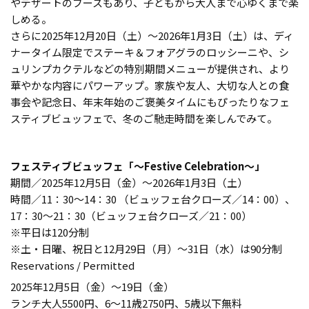
やデザートのブースもあり、子どもから大人まで心ゆくまで楽
しめる。
さらに2025年12月20日（土）〜2026年1月3日（土）は、ディ
ナータイム限定でステーキ＆フォアグラのロッシーニや、シ
ュリンプカクテルなどの特別期間メニューが提供され、より
華やかな内容にパワーアップ。家族や友人、大切な人との食
事会や記念日、年末年始のご褒美タイムにもぴったりなフェ
スティブビュッフェで、冬のご馳走時間を楽しんでみて。
フェスティブビュッフェ「～Festive Celebration～」
期間／2025年12月5日（金）～2026年1月3日（土）
時間／11：30～14：30 （ビュッフェ台クローズ／14：00）、
17：30～21：30（ビュッフェ台クローズ／21：00）
※平日は120分制
※土・日曜、祝日と12月29日（月）～31日（水）は90分制
Reservations / Permitted
2025年12月5日（金）～19日（金）
ランチ大人5500円、6～11歳2750円、5歳以下無料