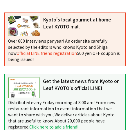
Kyoto's local gourmet at home!
Leaf KYOTO mall
Over 600 interviews per year! An order site carefully
selected by the editors who knows Kyoto and Shiga.
now
Official LINE friend registration
500 yen OFF coupon is
being issued!
Get the latest news from Kyoto on
Leaf KYOTO's official LINE!
Distributed every Friday morning at 8:00 am! From new
restaurant information to event information that we
want to share with you, We deliver articles about Kyoto
that are useful to know. About 20,000 people have
registered.
Click here to add a friend!