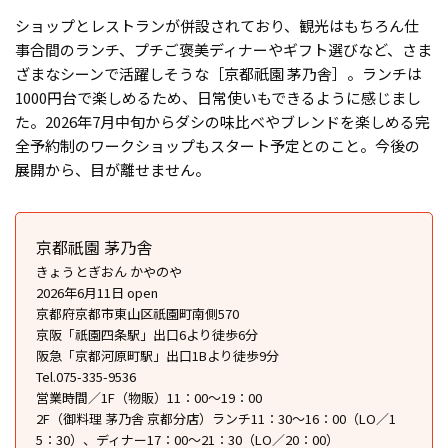
ショップとレストランが併設されており、観光はもちろん仕
事合間のランチ、プチご褒美ディナーやギフト選びなど、さま
ざまなシーンで活躍しそうな［京都祇園 茅乃舎］。ランチは
1000円台で楽しめるため、日常使いもできるように感じまし
た。2026年7月中旬からダシの味比べやブレンドを楽しめる完
全予約制のワークショップもスタート予定とのこと。今後の
展開から、目が離せません。
京都祇園 茅乃舎
きょうとぎおん かやのや
2026年6月11日 open
京都府京都市東山区祇園町南側570
京阪「祇園四条駅」出口6より徒歩6分
阪急「京都河原町駅」出口1Bより徒歩9分
Tel.075-335-9536
営業時間／1F（物販）11：00～19：00
2F（御料理 茅乃舎 京都分店）ランチ11：30～16：00（LO／1
5：30）、ディナー17：00～21：30（LO／20：00）