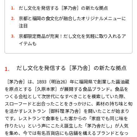
だし文化を発信する［茅乃舎］の新たな拠点
1.
京都と福岡の食文化が融合したオリジナルメニューに
2.
注目
京都限定商品が充実！だし文化を気軽に取り入れるア
3.
イテムも
だし文化を発信する［茅乃舎］の新たな拠点
1.
［茅乃舎］は、1893（明治26）年に福岡県で創業した醤油蔵
を原点とする［久原本家］が展開する食品ブランド。食品を
つくる会社として次世代になすべきことを模索していた際、
スローフードと出合ったことをきっかけに、素材の持ち味と旬
を活かすレストラン［御料理 茅乃舎］を開いたことが始まり
です。レストランで食事をした客からの「家庭でも同じ味を
作りたい」という声にこたえ誕生した「茅乃舎だし」が人気
を集め、今では有名百貨店にも店舗を構えるブランドとなっ