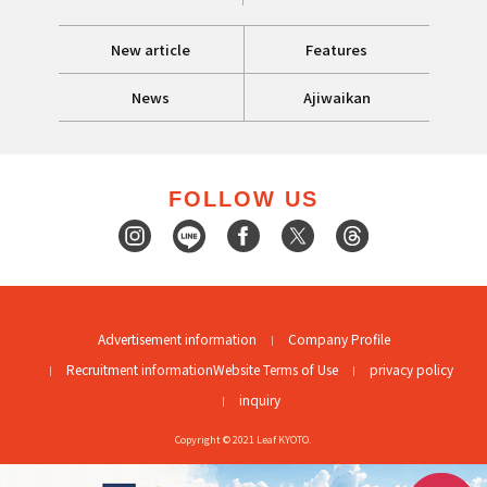
New article
Features
News
Ajiwaikan
FOLLOW US
Advertisement information
Company Profile
Recruitment information
Website Terms of Use
privacy policy
inquiry
Copyright © 2021 Leaf KYOTO.