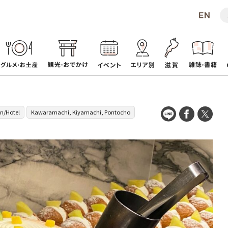
nn/Hotel
Kawaramachi, Kiyamachi, Pontocho