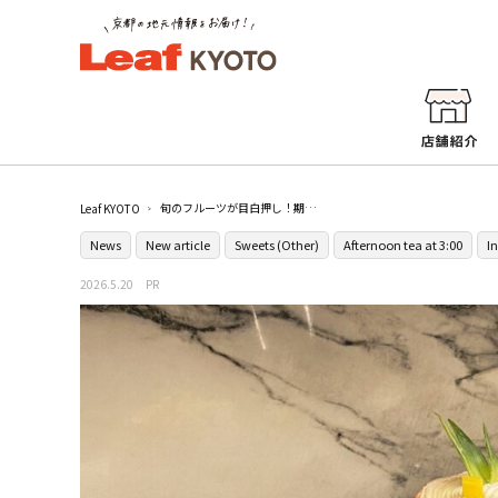
旬のフルーツが目白押し！期間ごとに主役が替わる［ヒルトン京都］の夏のスイーツビュッフェに行ってみた
Leaf KYOTO
News
New article
Sweets (Other)
Afternoon tea at 3:00
I
2026.5.20
PR