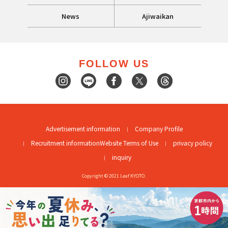
News
Ajiwaikan
FOLLOW US
Advertisement information
Company Profile
Recruitment information
Website Terms of Use
privacy policy
inquiry
Copyright © 2021 Leaf KYOTO.