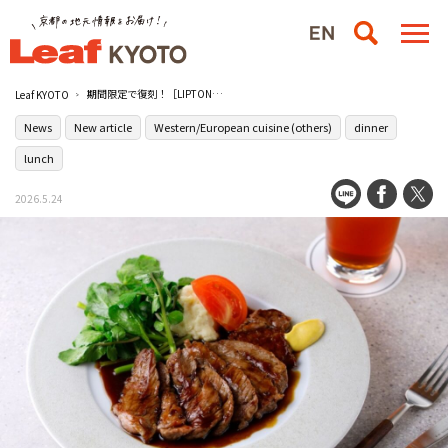
期間限定で復刻！［LIPTON］の人気洋食メニューが再登場
Leaf KYOTO
News
New article
Western/European cuisine (others)
dinner
lunch
2026.5.24