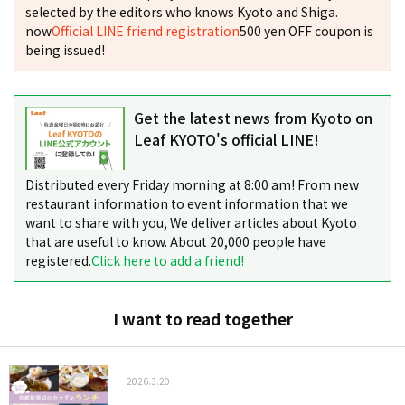
selected by the editors who knows Kyoto and Shiga.
now
Official LINE friend registration
500 yen OFF coupon is
being issued!
Get the latest news from Kyoto on
Leaf KYOTO's official LINE!
Distributed every Friday morning at 8:00 am! From new
restaurant information to event information that we
want to share with you, We deliver articles about Kyoto
that are useful to know. About 20,000 people have
registered.
Click here to add a friend!
I want to read together
2026.3.20