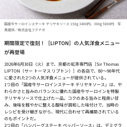
国産牛サーロインステーキ テリヤキソース 150g 3400円、300g 5800円 写
真提供／株式会社フクナガ
期間限定で復刻！［LIPTON］の人気洋食メニュー
が再登場
2026年6月30日（火）まで、京都の紅茶専門店［Sir Thomas
LIPTON（サー トーマス リプトン）］の各店で、80〜90年代
に愛された2つの人気洋食メニューが提供されている。
1つ目の「国産牛サーロインステーキ テリヤキソース」は、や
わらかさと旨みのバランスに優れた国産牛サーロインを特製
テリヤキソースで仕上げた一品。コクのある旨みと程良い甘
み、後味を軽やかに整える酸味が調和した味付けで、当時の
レシピを受け継ぎながら、現代に合わせて再構築されている
のもポイントだ。
2つ目の「ハンバーグステーキ ペッパーソース」は、デミグラ