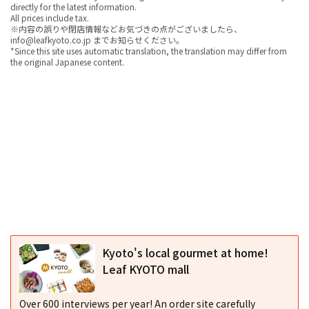
directly for the latest information.
All prices include tax.
※内容の誤りや閉店情報などお気づきの点がございましたら、
info@leafkyoto.co.jp までお知らせください。
*Since this site uses automatic translation, the translation may differ from
the original Japanese content.
Kyoto's local gourmet at home!
Leaf KYOTO mall
Over 600 interviews per year! An order site carefully