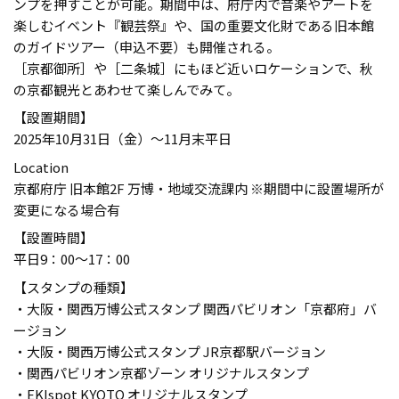
ンプを押すことが可能。期間中は、府庁内で音楽やアートを
楽しむイベント『観芸祭』や、国の重要文化財である旧本館
のガイドツアー（申込不要）も開催される。
［京都御所］や［二条城］にもほど近いロケーションで、秋
の京都観光とあわせて楽しんでみて。
【設置期間】
2025年10月31日（金）～11月末平日
Location
京都府庁 旧本館2F 万博・地域交流課内 ※期間中に設置場所が
変更になる場合有
【設置時間】
平日9：00〜17：00
【スタンプの種類】
・大阪・関西万博公式スタンプ 関西パビリオン「京都府」バ
ージョン
・大阪・関西万博公式スタンプ JR京都駅バージョン
・関西パビリオン京都ゾーン オリジナルスタンプ
・EKIspot KYOTO オリジナルスタンプ