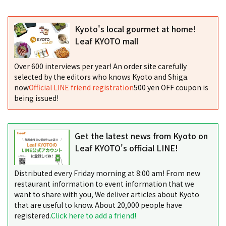
Kyoto's local gourmet at home!
Leaf KYOTO mall
Over 600 interviews per year! An order site carefully
selected by the editors who knows Kyoto and Shiga.
now
Official LINE friend registration
500 yen OFF coupon is
being issued!
Get the latest news from Kyoto on
Leaf KYOTO's official LINE!
Distributed every Friday morning at 8:00 am! From new
restaurant information to event information that we
want to share with you, We deliver articles about Kyoto
that are useful to know. About 20,000 people have
registered.
Click here to add a friend!