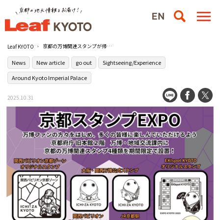
京都の万博関連スタンプが帰ってくる！2025年10月31日（金）から［京都府庁 旧本館］に期間限定で登場
Leaf KYOTO
News
New article
go out
Sightseeing/Experience
Around Kyoto Imperial Palace
2025.10.31