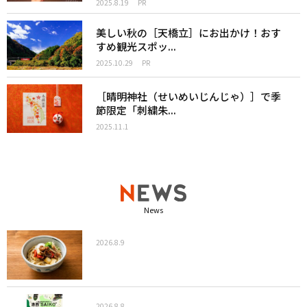
2025.8.19
PR
美しい秋の［天橋立］にお出かけ！おす
すめ観光スポッ...
2025.10.29
PR
［晴明神社（せいめいじんじゃ）］で季
節限定「刺繍朱...
2025.11.1
News
2026.8.9
2026.8.8