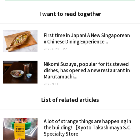
I want to read together
First time in Japan! A New Singaporean
x Chinese Dining Experience...
2025.6.20
PR
Nikomi Suzuya, popular for its stewed
dishes, has opened a new restaurant in
Marutamachi...
2025.9.11
List of related articles
A lot of strange things are happening in
the building! ［Kyoto Takashimaya S.C.
Specialty Store