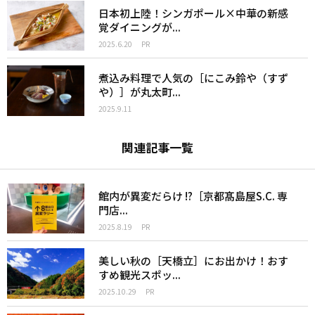
日本初上陸！シンガポール×中華の新感
覚ダイニングが...
2025.6.20
PR
煮込み料理で人気の［にこみ鈴や（すず
や）］が丸太町...
2025.9.11
関連記事一覧
館内が異変だらけ !?［京都髙島屋S.C. 専
門店...
2025.8.19
PR
美しい秋の［天橋立］にお出かけ！おす
すめ観光スポッ...
2025.10.29
PR