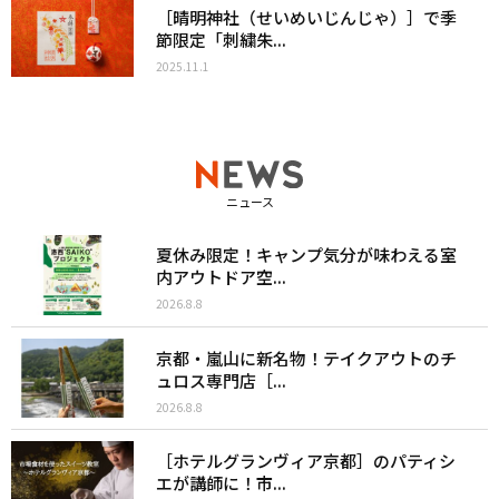
［晴明神社（せいめいじんじゃ）］で季
節限定「刺繍朱...
2025.11.1
ニュース
夏休み限定！キャンプ気分が味わえる室
内アウトドア空...
2026.8.8
京都・嵐山に新名物！テイクアウトのチ
ュロス専門店［...
2026.8.8
［ホテルグランヴィア京都］のパティシ
エが講師に！市...