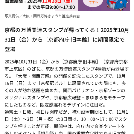
写真提供／大阪・関西万博きょうと推進委員会
京都の万博関連スタンプが帰ってくる！2025年10月
31日（金）から［京都府庁 旧本館］に期間限定で
登場
2025年10月31日（金）から［京都府庁 旧本館］（京都府京都
市上京区）の2Fに、京都の万博関連スタンプ4種類が再登場す
る。『大阪・関西万博』の開催を記念したスタンプで、10月
19日（日）まで［京都駅ビル］に設置されていた際にも、多
くの人が訪れ話題を集めた。関西パビリオン・京都ゾーンの
オリジナルスタンプや、京都府広報監・まゆまろをモチーフ
にしたものなど、限定感溢れるデザインに注目だ。
通常土・日曜、祝日は閉庁だが、特別設置期間として、11月1
日（土）〜3日（月・祝）の3日間は、10：00〜17：00でスタ
ンプを押すことが可能。期間中は、府庁内で音楽やアートを
楽しむイベント『観芸祭』や、国の重要文化財である旧本館