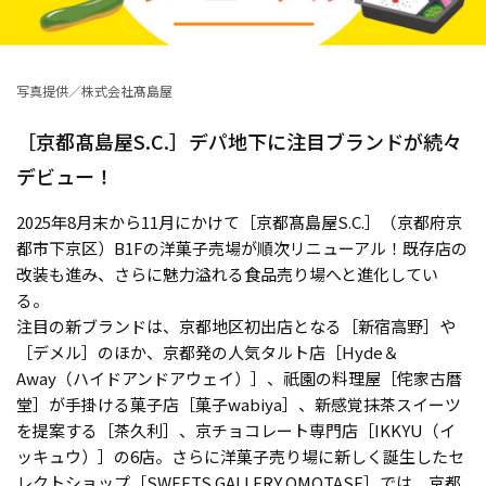
写真提供／株式会社髙島屋
［京都髙島屋S.C.］デパ地下に注目ブランドが続々
デビュー！
2025年8月末から11月にかけて［京都髙島屋S.C.］（京都府京
都市下京区）B1Fの洋菓子売場が順次リニューアル！既存店の
改装も進み、さらに魅力溢れる食品売り場へと進化してい
る。
注目の新ブランドは、京都地区初出店となる［新宿高野］や
［デメル］のほか、京都発の人気タルト店［Hyde＆
Away（ハイドアンドアウェイ）］、祇園の料理屋［侘家古暦
堂］が手掛ける菓子店［菓子wabiya］、新感覚抹茶スイーツ
を提案する［茶久利］、京チョコレート専門店［IKKYU（イ
ッキュウ）］の6店。さらに洋菓子売り場に新しく誕生したセ
レクトショップ［SWEETS GALLERY OMOTASE］では、京都