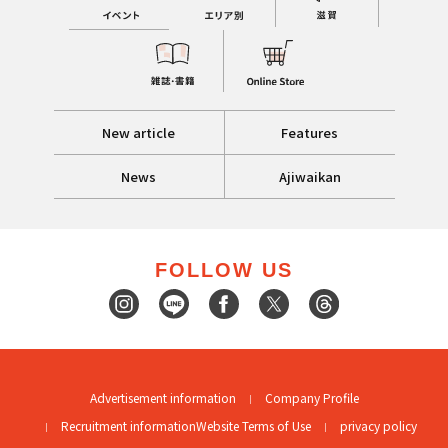
New article
Features
News
Ajiwaikan
FOLLOW US
Advertisement information
Company Profile
Recruitment information
Website Terms of Use
privacy policy