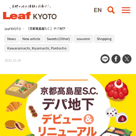
［京都髙島屋S.C.］デパ地下に注目ブランドが続々デビュー！
Leaf KYOTO
News
New article
Sweets (Other)
souvenir
Shopping
Kawaramachi, Kiyamachi, Pontocho
2025.10.18