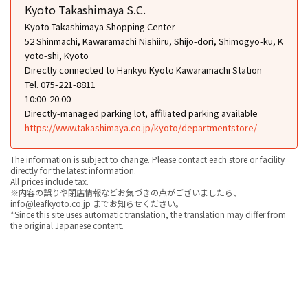
Kyoto Takashimaya S.C.
Kyoto Takashimaya Shopping Center
52 Shinmachi, Kawaramachi Nishiiru, Shijo-dori, Shimogyo-ku, K
yoto-shi, Kyoto
Directly connected to Hankyu Kyoto Kawaramachi Station
Tel. 075-221-8811
10:00-20:00
Directly-managed parking lot, affiliated parking available
https://www.takashimaya.co.jp/kyoto/departmentstore/
The information is subject to change. Please contact each store or facility
directly for the latest information.
All prices include tax.
※内容の誤りや閉店情報などお気づきの点がございましたら、
info@leafkyoto.co.jp までお知らせください。
*Since this site uses automatic translation, the translation may differ from
the original Japanese content.