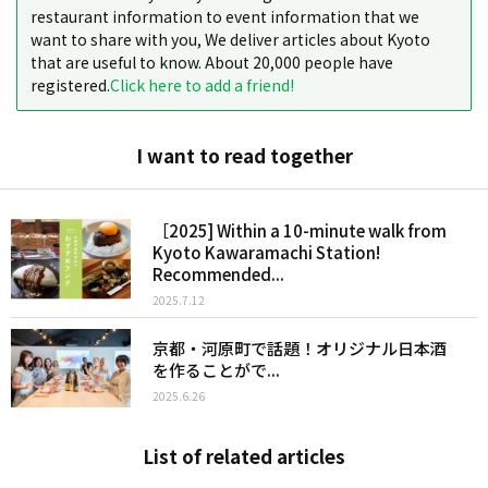
restaurant information to event information that we
want to share with you, We deliver articles about Kyoto
that are useful to know. About 20,000 people have
registered.
Click here to add a friend!
I want to read together
［2025] Within a 10-minute walk from
Kyoto Kawaramachi Station!
Recommended...
2025.7.12
京都・河原町で話題！オリジナル日本酒
を作ることがで...
2025.6.26
List of related articles