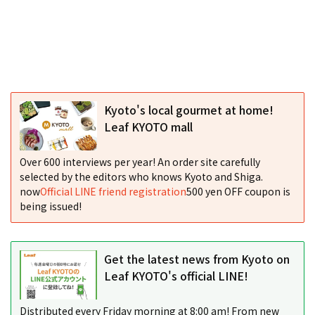
Kyoto's local gourmet at home!
Leaf KYOTO mall
Over 600 interviews per year! An order site carefully
selected by the editors who knows Kyoto and Shiga.
now
Official LINE friend registration
500 yen OFF coupon is
being issued!
Get the latest news from Kyoto on
Leaf KYOTO's official LINE!
Distributed every Friday morning at 8:00 am! From new