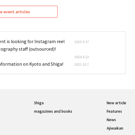
e event articles
nt is looking for Instagram reel
2025.9.17
tography staff (outsourced)!
2024.4.22
information on Kyoto and Shiga!
2021.10.7
Shiga
New article
magazines and books
Features
News
Ajiwaikan