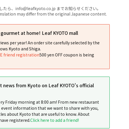
nfo@leafkyoto.co.jp までお知らせください。
anslation may differ from the original Japanese content.
l gourmet at home! Leaf KYOTO mall
iews per year! An order site carefully selected by the
ows Kyoto and Shiga.
NE friend registration
500 yen OFF coupon is being
st news from Kyoto on Leaf KYOTO's official
ery Friday morning at 8:00 am! From new restaurant
 event information that we want to share with you,
cles about Kyoto that are useful to know. About
have registered.
Click here to add a friend!