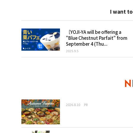
I want to
［YOJI-YA will be offering a
"Blue Chestnut Parfait" from
September 4 (Thu...
2025.9.5
2026.8.10
PR