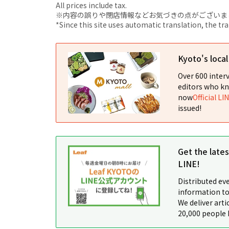
All prices include tax.
※内容の誤りや閉店情報などお気づきの点がございましたら、i
*Since this site uses automatic translation, the tr
Kyoto's loca
Over 600 interv
editors who kn
now
Official LI
issued!
Get the late
LINE!
Distributed ev
information to
We deliver arti
20,000 people 