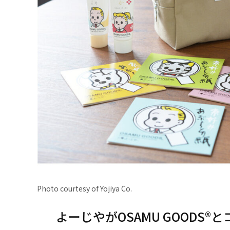
Photo courtesy of Yojiya Co.
よーじやがOSAMU GOODS