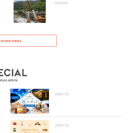
2026.8.8
 more news
ture article
2026.7.27
2026.7.22