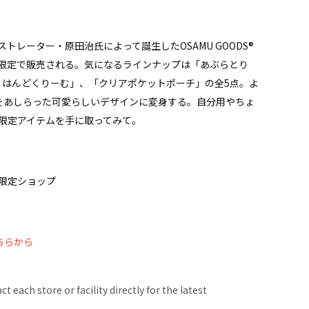
レーター・原田治氏によって誕生したOSAMU GOODS®
数量限定で販売される。気になるラインナップは「あぶらとり
 はんどくりーむ」、「クリアポケットポーチ」の全5点。よ
ターをあしらった可愛らしいデザインに変身する。自分用やちょ
限定アイテムを手に取ってみて。
限定ショップ
ちらから
 each store or facility directly for the latest