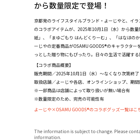
から数量限定で登場！
京都発のライフスタイルブランド・よーじやと、イラスト
のコラボアイテムが、2025年10月1日（水）から
紙」、「まゆごもり はんどくりーむ」、「はなほのか
ーじやの定番商品がOSAMU GOODS®のキャラク
っとした贈り物にもぴったり。日々の生活で活躍する
【コラボ商品概要】
販売期間／2025年10月1日（水）～なくなり次第終了
取扱店舗／よーじや各店、オンラインショップ、期間
※一部商品は店舗によって取り扱いが無い場合有
※数量限定のため、完売の可能性有
よーじや×OSAMU GOODS®のコラボグッズ一覧はこ
The information is subject to change. Please contact
information.