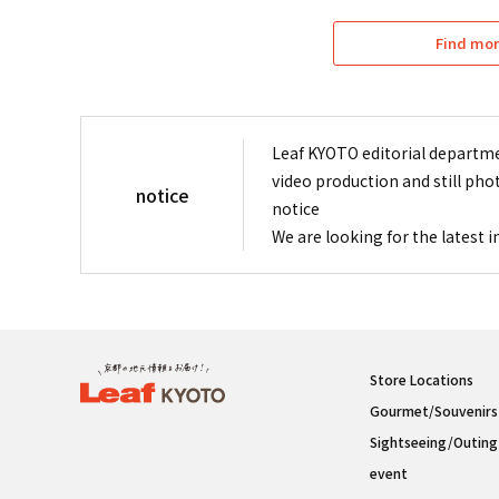
Find mor
Leaf KYOTO editorial departme
video production and still pho
notice
notice
We are looking for the latest 
Store Locations
Gourmet/Souvenirs
Sightseeing/Outing
event