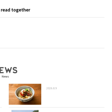
 read together
News
2026.8.9