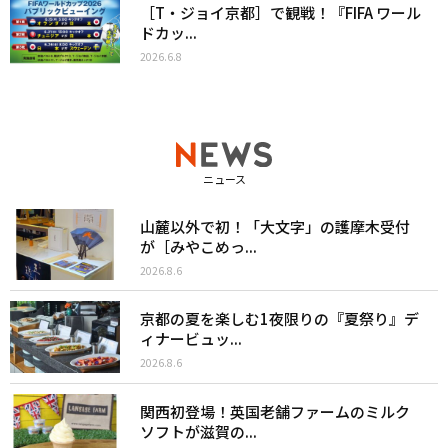
［T・ジョイ京都］で観戦！『FIFA ワール
ドカッ...
2026.6.8
ニュース
山麓以外で初！「大文字」の護摩木受付
が［みやこめっ...
2026.8.6
京都の夏を楽しむ1夜限りの『夏祭り』デ
ィナービュッ...
2026.8.6
関西初登場！英国老舗ファームのミルク
ソフトが滋賀の...