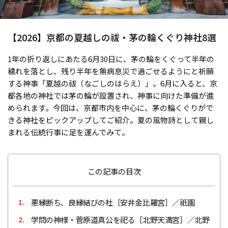
【2026】京都の夏越しの祓・茅の輪くぐり神社8選
1年の折り返しにあたる6月30日に、茅の輪をくぐって半年の
穢れを落とし、残り半年を無病息災で過ごせるようにと祈願
する神事「夏越の祓（なごしのはらえ）」。6月に入ると、京
都各地の神社では茅の輪が設置され、神事に向けた準備が進
められます。今回は、京都市内を中心に、茅の輪くぐりがで
きる神社をピックアップしてご紹介。夏の風物詩として親し
まれる伝統行事に足を運んでみて。
この記事の目次
悪縁断ち、良縁結びの社［安井金比羅宮］／祇園
1.
学問の神様・菅原道真公を祀る［北野天満宮］／北野
2.