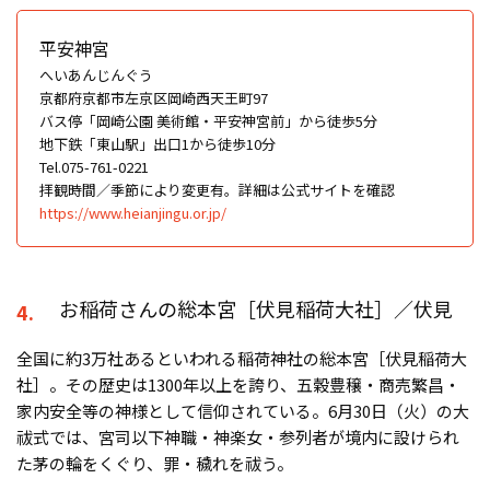
平安神宮
へいあんじんぐう
京都府京都市左京区岡崎西天王町97
バス停「岡崎公園 美術館・平安神宮前」から徒歩5分
地下鉄「東山駅」出口1から徒歩10分
Tel.075-761-0221
拝観時間／季節により変更有。詳細は公式サイトを確認
https://www.heianjingu.or.jp/
お稲荷さんの総本宮［伏見稲荷大社］／伏見
4.
全国に約3万社あるといわれる稲荷神社の総本宮［伏見稲荷大
社］。その歴史は1300年以上を誇り、五穀豊穣・商売繁昌・
家内安全等の神様として信仰されている。6月30日（火）の大
祓式では、宮司以下神職・神楽女・参列者が境内に設けられ
た茅の輪をくぐり、罪・穢れを祓う。