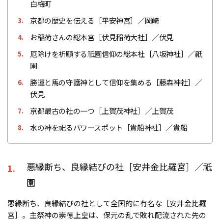
白梅町
京都の歴史を伝える［平安神宮］／岡崎
3.
お稲荷さんの総本宮［伏見稲荷大社］／伏見
4.
厄除けを祈願する祇園信仰の総本社［八坂神社］／祇
5.
園
勝運と馬の守護神として信仰を集める［藤森神社］／
6.
伏見
京都最古の社の一つ［上賀茂神社］／上賀茂
7.
水の神を祀るパワースポット［貴船神社］／貴船
8.
悪縁断ち、良縁結びの社［安井金比羅宮］／祇
1.
園
悪縁断ち、良縁結びの社として全国的に有名な［安井金比羅
宮］。主祭神の崇徳上皇は、保元の乱で敗れ配流された先の