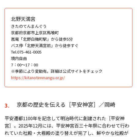
北野天満宮
きたのてんまんぐう
京都府京都市上京区馬喰町
嵐電「北野白梅町駅」から徒歩5分
バス停「北野天満宮前」から徒歩すぐ
Tel.075-461-0005
境内自由
7：00～17：00
※季節により変動有。詳細は公式サイトをチェック
https://kitanotenmangu.or.jp/
京都の歴史を伝える［平安神宮］／岡崎
3.
平安遷都1100年を記念して明治時代に創建された［平安神
宮］。2025年12月には、平安神宮百三十年祭に合わせて行わ
れていた社殿・大極殿の塗り替えが完了し、鮮やかな社殿が