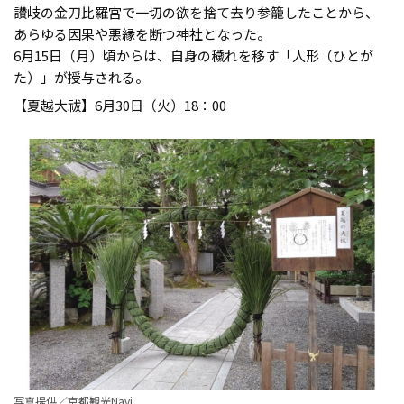
讃岐の金刀比羅宮で一切の欲を捨て去り参籠したことから、
あらゆる因果や悪縁を断つ神社となった。
6月15日（月）頃からは、自身の穢れを移す「人形（ひとが
た）」が授与される。
【夏越大祓】6月30日（火）18：00
写真提供／京都観光Navi