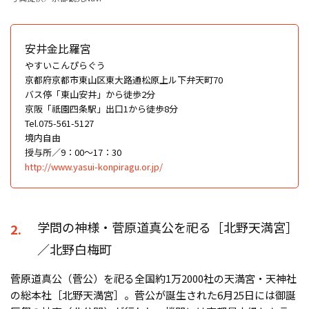
安井金比羅宮
やすいこんぴらぐう
京都府京都市東山区東大路通松原上ル下弁天町70
バス停「東山安井」から徒歩2分
京阪「祇園四条駅」出口1から徒歩8分
Tel.075-561-5127
境内自由
授与所／9：00～17：30
http://www.yasui-konpiragu.or.jp/
学問の神様・菅原道真公を祀る［北野天満宮］
2.
／北野白梅町
菅原道真公（菅公）を祀る全国約1万2000社の天満宮・天神社
の総本社［北野天満宮］。菅公が誕生された6月25日には御誕