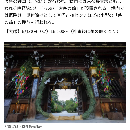
辰祭の神事（非公開）が行われ、楼門には京都最大級とも言
われる直径約5メートルの「大茅の輪」が設置される。境内で
は厄除け・災難除けとして直径7～8センチほどの小型の「茅
の輪」の授与も行われる。
【大祓】6月30日（火）16：00〜（神事後に茅の輪くぐり）
写真提供／京都観光Navi