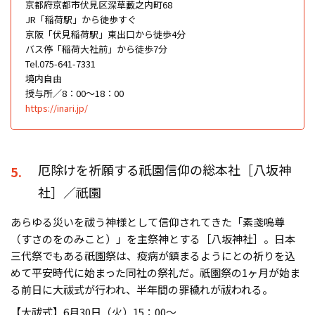
京都府京都市伏見区深草藪之内町68
JR「稲荷駅」から徒歩すぐ
京阪「伏見稲荷駅」東出口から徒歩4分
バス停「稲荷大社前」から徒歩7分
Tel.075-641-7331
境内自由
授与所／8：00～18：00
https://inari.jp/
厄除けを祈願する祇園信仰の総本社［八坂神
5.
社］／祇園
あらゆる災いを祓う神様として信仰されてきた「素戔嗚尊
（すさのをのみこと）」を主祭神とする［八坂神社］。日本
三代祭でもある祇園祭は、疫病が鎮まるようにとの祈りを込
めて平安時代に始まった同社の祭礼だ。祇園祭の1ヶ月が始ま
る前日に大祓式が行われ、半年間の罪穢れが祓われる。
【大祓式】6月30日（火）15：00〜