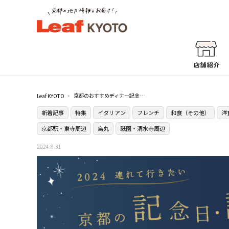
京都のおすすめディナー記念日・誕生日（コース）13選〜穴場や夜景が綺麗な店など〜
Leaf KYOTO
新着記事
特集
イタリアン
フレンチ
和食（その他）
洋
京都駅・東寺周辺
烏丸
祇園・清水寺周辺
2024.8.31