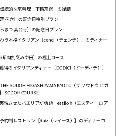
伝統的な京料理［下鴨茶寮］の禄膳
理 花六］の記念日特別プラン
らまつ 高台寺］の記念日プラン
う本格イタリアン［cenci（チェンチ）］のディナー
［京都肉割烹みや田］の極上コース
得のイタリアンディナー［DODICI（ドーディチ）］
ODOH HIGASHIYAMA KYOTO（ザ ソウドウ ヒガ
】 SODOH COURSE
させたパエリアが話題［estilo h（エスティーロ ア
約制レストラン［Raiz（ライース）］のディナーコ