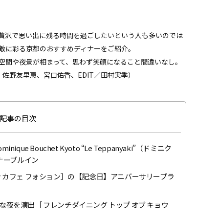
贅沢で思い出に残る時間を過ごしたいという人も多いのでは
敵に彩る京都のおすすめディナーをご紹介。
空間や夜景が相まって、思わず笑顔になること間違いなし。
、佐野友里恵、宮口佑香、EDIT／田村実季）
記事の目次
 Bouchet Kyoto “Le Teppanyaki”（ドミニク
ナーブルイン
 カフェ フォション］の【記念日】アニバーサリープラ
夜を演出［ フレンチダイニング トップ オブ キョウ