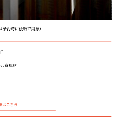
は予約時に依頼で用意）
i”
ル京都3F
細はこちら