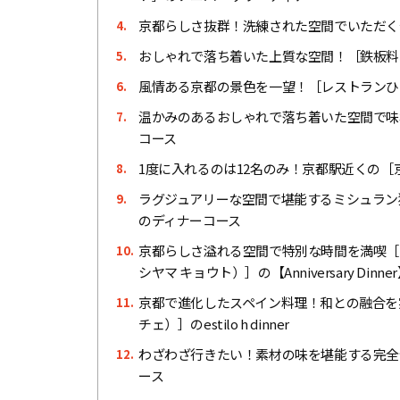
京都らしさ抜群！洗練された空間でいただく
4.
おしゃれで落ち着いた上質な空間！［鉄板料
5.
風情ある京都の景色を一望！［レストランひ
6.
温かみのあるおしゃれで落ち着いた空間で味わ
7.
コース
1度に入れるのは12名のみ！京都駅近くの
8.
ラグジュアリーな空間で堪能するミシュラン獲
9.
のディナーコース
京都らしさ溢れる空間で特別な時間を満喫［THE S
10.
シヤマ キョウト）］の【Anniversary Dinner
京都で進化したスペイン料理！和との融合を実現
11.
チェ）］のestilo h dinner
わざわざ行きたい！素材の味を堪能する完全予
12.
ース