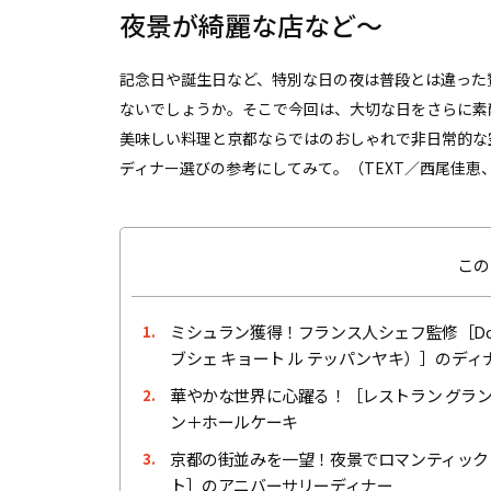
夜景が綺麗な店など〜
記念日や誕生日など、特別な日の夜は普段とは違った
ないでしょうか。そこで今回は、大切な日をさらに素
美味しい料理と京都ならではのおしゃれで非日常的な
ディナー選びの参考にしてみて。（TEXT／西尾佳恵
この
ミシュラン獲得！フランス人シェフ監修［Dominique
1.
ブシェ キョート ル テッパンヤキ）］のディ
華やかな世界に心躍る！［レストラン グラン
2.
ン＋ホールケーキ
京都の街並みを一望！夜景でロマンティックな
3.
ト］のアニバーサリーディナー