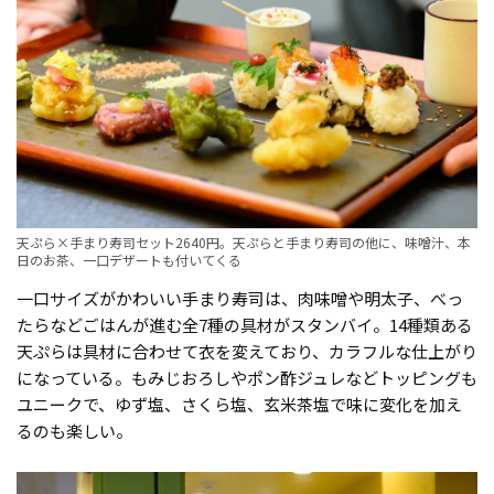
天ぷら×手まり寿司セット2640円。天ぷらと手まり寿司の他に、味噌汁、本
日のお茶、一口デザートも付いてくる
一口サイズがかわいい手まり寿司は、肉味噌や明太子、べっ
たらなどごはんが進む全7種の具材がスタンバイ。14種類ある
天ぷらは具材に合わせて衣を変えており、カラフルな仕上がり
になっている。もみじおろしやポン酢ジュレなどトッピングも
ユニークで、ゆず塩、さくら塩、玄米茶塩で味に変化を加え
るのも楽しい。