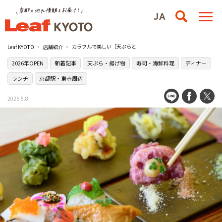
カラフルで美しい［天ぷらと手まり寿司 都〜miyako〜］が［東本願寺］近くに移転オープン！
Leaf KYOTO
店舗紹介
2026年OPEN
新着記事
天ぷら・揚げ物
寿司・海鮮料理
ディナー
ランチ
京都駅・東寺周辺
2026.5.8