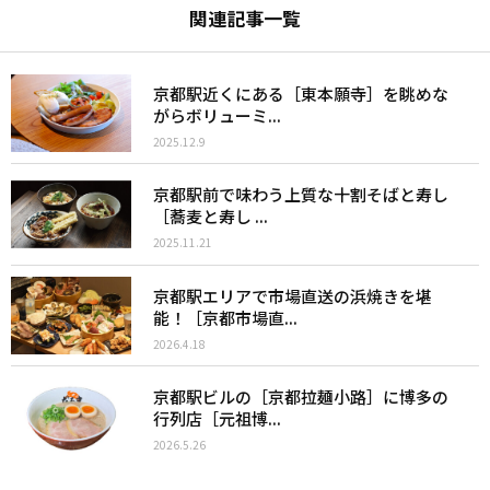
関連記事一覧
京都駅近くにある［東本願寺］を眺めな
がらボリューミ...
2025.12.9
京都駅前で味わう上質な十割そばと寿し
［蕎麦と寿し ...
2025.11.21
京都駅エリアで市場直送の浜焼きを堪
能！［京都市場直...
2026.4.18
京都駅ビルの［京都拉麺小路］に博多の
行列店［元祖博...
2026.5.26