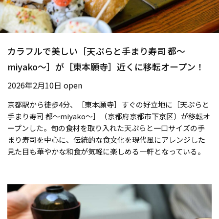
カラフルで美しい［天ぷらと手まり寿司 都〜
miyako〜］が［東本願寺］近くに移転オープン！
2026年2月10日 open
京都駅から徒歩4分、［東本願寺］すぐの好立地に［天ぷらと
手まり寿司 都〜miyako〜］（京都府京都市下京区）が移転オ
ープンした。旬の食材を取り入れた天ぷらと一口サイズの手
まり寿司を中心に、伝統的な食文化を現代風にアレンジした
見た目も華やかな和食が気軽に楽しめる一軒となっている。