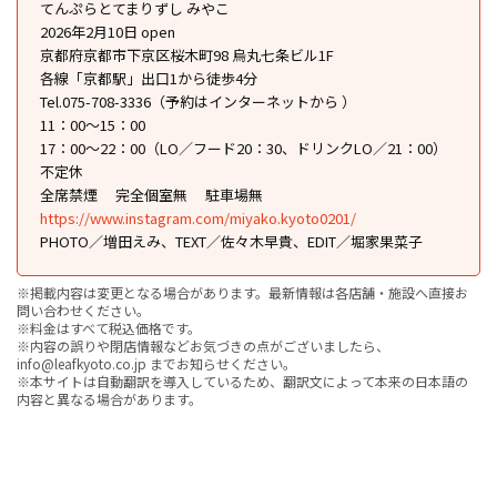
てんぷらとてまりずし みやこ
2026年2月10日 open
京都府京都市下京区桜木町98 烏丸七条ビル1F
各線「京都駅」出口1から徒歩4分
Tel.075-708-3336（予約はインターネットから ）
11：00〜15：00
17：00〜22：00（LO／フード20：30、ドリンクLO／21：00）
不定休
全席禁煙
完全個室無
駐車場無
https://www.instagram.com/miyako.kyoto0201/
PHOTO／増田えみ、TEXT／佐々木早貴、EDIT／堀家果菜子
※掲載内容は変更となる場合があります。最新情報は各店舗・施設へ直接お
問い合わせください。
※料金はすべて税込価格です。
※内容の誤りや閉店情報などお気づきの点がございましたら、
info@leafkyoto.co.jp までお知らせください。
※本サイトは自動翻訳を導入しているため、翻訳文によって本来の日本語の
内容と異なる場合があります。