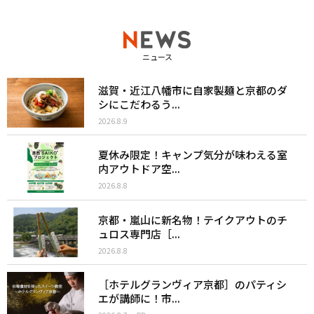
ニュース
滋賀・近江八幡市に自家製麺と京都のダ
シにこだわるう...
2026.8.9
夏休み限定！キャンプ気分が味わえる室
内アウトドア空...
2026.8.8
京都・嵐山に新名物！テイクアウトのチ
ュロス専門店［...
2026.8.8
［ホテルグランヴィア京都］のパティシ
エが講師に！市...