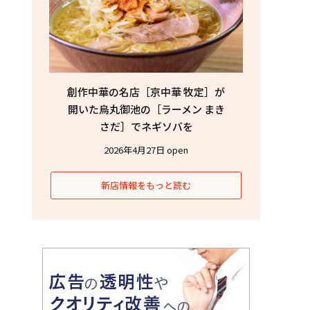
創作中華の名店［京中華 牧定］が
開いた烏丸御池の［ラーメン まき
さだ］でネギソバを
2026年4月27日 open
新店情報をもっと読む