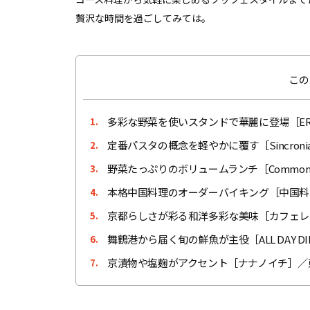
贅沢な時間を過ごしてみては。
この
多彩な野菜を使いスタンドで華麗に登場［ERUTA
1.
定番パスタの概念を軽やかに覆す［Sincronia di
2.
野菜たっぷりのボリュームランチ［Common 
3.
本格中国料理のオーダーバイキング［中国料
4.
京都らしさが彩る和洋多彩な美味［カフェレス
5.
舞鶴港から届く旬の鮮魚が主役［ALL DAY DIN
6.
京漬物や塩麹がアクセント［ナナノイチ］／
7.