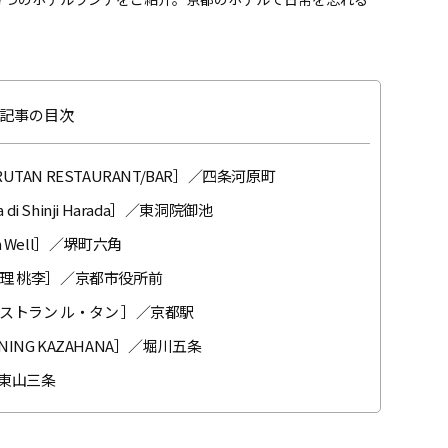
記事の目次
N RESTAURANT/BAR］／四条河原町
 Shinji Harada］／東洞院御池
Well］／堺町六角
理 桃李］／京都市役所前
トラン ル・タン ］／京都駅
ING KAZAHANA］／堀川五条
東山三条