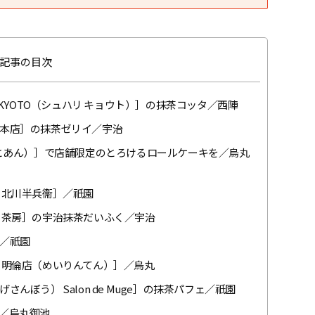
記事の目次
 KYOTO（シュハリ キョウト）］の抹茶コッタ／西陣
本店］の抹茶ゼリイ／宇治
もとあん）］で店舗限定のとろけるロールケーキを／烏丸
 北川半兵衞］／祇園
・茶房］の宇治抹茶だいふく／宇治
／祇園
 明倫店（めいりんてん）］／烏丸
ぼう） Salon de Muge］の抹茶パフェ／祇園
／烏丸御池