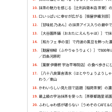
抹茶の魅力を感じる［辻利兵衛本店 茶寮］
10.
口いっぱいに幸せが広がる［笹屋伊織 別邸
11.
［甘味処 乃あん］の抹茶アイス入りの最中
12.
［大谷園茶舗（おおたにえんちゃほ）］で抹
13.
［和カフェ 季の音］で丹波の黒豆を飾った
14.
［麩屋柳緑（ふやりゅうりょく）］で800
15.
／四条河原町
［菓寮 伊藤軒 宇治平等院店］の食べ歩きに
16.
［八十八良葉舎清水（はとやりょうようしゃ
17.
わう／東山
かわいらしい見た目で話題［稲荷茶寮］の濃
18.
最上級の宇治抹茶を使った［茶寮都路里 祇
19.
ふわしゅわ感が堪らない［うめぞの CAFE＆G
20.