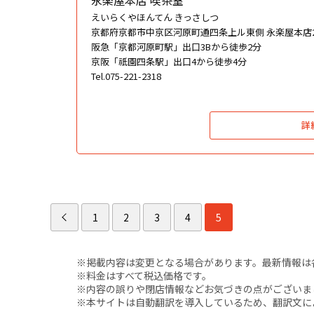
永楽屋本店 喫茶室
えいらくやほんてん きっさしつ
京都府京都市中京区河原町通四条上ル東側 永楽屋本店2
阪急「京都河原町駅」出口3Bから徒歩2分
京阪「祇園四条駅」出口4から徒歩4分
Tel.075-221-2318
詳
1
2
3
4
5
※掲載内容は変更となる場合があります。最新情報は
※料金はすべて税込価格です。
※内容の誤りや閉店情報などお気づきの点がございましたら、i
※本サイトは自動翻訳を導入しているため、翻訳文に