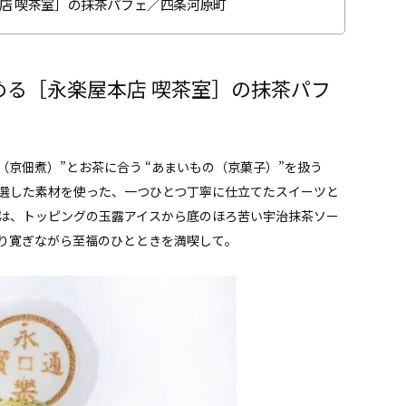
店 喫茶室］の抹茶パフェ／四条河原町
める［永楽屋本店 喫茶室］の抹茶パフ
の（京佃煮）”とお茶に合う “あまいもの（京菓子）”を扱う
選した素材を使った、一つひとつ丁寧に仕立てたスイーツと
は、トッピングの玉露アイスから底のほろ苦い宇治抹茶ソー
り寛ぎながら至福のひとときを満喫して。