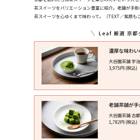
茶スイーツをバリエーション豊富に紹介。老舗が手掛
茶スイーツを心ゆくまで味わって。（TEXT／紫原もこ
Leaf 厳選 
濃厚な味わい
大谷園茶舗 宇治
3,975円 (税込)
老舗茶舗が手
大谷園茶舗 古都
1,782円 (税込)