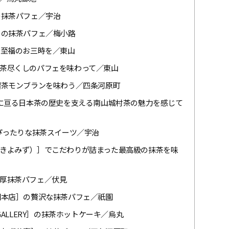
の抹茶パフェ／宇治
］の抹茶パフェ／梅小路
で至福のお三時を／東山
茶尽くしのパフェを味わって／東山
濃茶モンブランを味わう／四条河原町
年に亘る日本茶の歴史を支える南山城村茶の魅力を感じて
ぴったりな抹茶スイーツ／宇治
きよみず）］でこだわりが詰まった最高級の抹茶を味
厚抹茶パフェ／伏見
園本店］の贅沢な抹茶パフェ／祇園
ALLERY］の抹茶ホットケーキ／烏丸