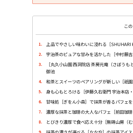
この
上品でやさしい味わいに浸れる［SHUHARI
1.
宇治茶のピュアな甘みを活かした［中村藤吉
2.
［丸久小山園 西洞院店 茶房元庵（さぼう
3.
御池
和茶とスイーツのペアリングが新しい［祇園
4.
身も心もとろける［伊藤久右衛門 宇治本店
5.
甘味処［ぎをん小森］で抹茶が香るパフェを
6.
濃厚な抹茶と珈琲の大人なパフェ［前田珈琲
7.
とびきり濃厚で食べ応え十分［無碍山房（むげさん
8.
抹茶の濃さが選べる［ななや］の抹茶アイス
9.