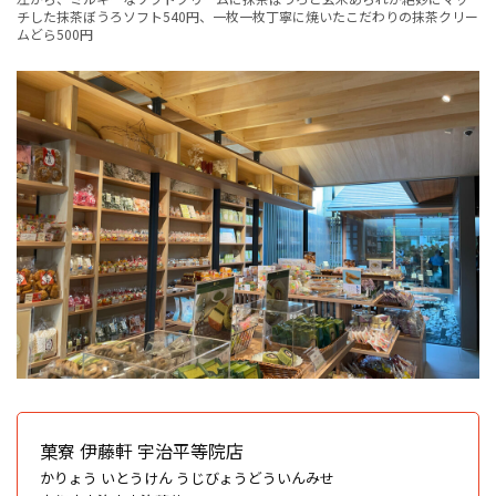
チした抹茶ぼうろソフト540円、一枚一枚丁寧に焼いたこだわりの抹茶クリー
ムどら500円
菓寮 伊藤軒 宇治平等院店
かりょう いとうけん うじびょうどういんみせ