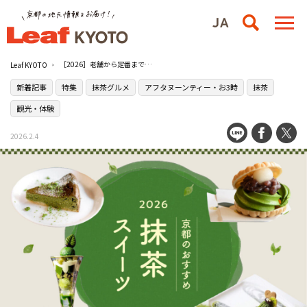
［2026］老舗から定番まで！京都のおすすめ抹茶スイーツ21選
Leaf KYOTO
新着記事
特集
抹茶グルメ
アフタヌーンティー・お3時
抹茶
観光・体験
2026.2.4