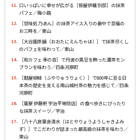
口いっぱいに幸せが広がる［笹屋伊織 別邸］の抹茶
11.
パフェ／梅小路
［甘味処 乃あん］の抹茶アイス入りの最中で至福の
12.
お三時を／東山
［大谷園茶舗（おおたにえんちゃほ）］で抹茶尽くし
13.
のパフェを味わって／東山
［和カフェ 季の音］で丹波の黒豆を飾った濃茶モン
14.
ブランを味わう／四条河原町
［麩屋柳緑（ふやりゅうりょく）］で800年に亘る日
15.
本茶の歴史を支える南山城村茶の魅力を感じて／四条
河原町
［菓寮 伊藤軒 宇治平等院店］の食べ歩きにぴったり
16.
な抹茶スイーツ／宇治
［八十八良葉舎清水（はとやりょうようしゃきよみ
17.
ず）］でこだわりが詰まった最高級の抹茶を味わう／
東山