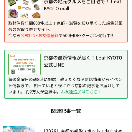
京都の地元グルメをご自宅で！ Leaf
KYOTO mall
取材件数年間600件以上！京都・滋賀を知り尽くした編集部厳
選のお取り寄せサイト。
今なら
公式LINEお友達登録
で500円OFFクーポン発行中!!
京都の最新情報が届く！Leaf KYOTO
公式LINE
毎週金曜日の朝8時に配信！教えたくなる新店情報からイベン
ト情報まで、 知っていると役に立つ京都の記事をお届けして
います。 約2万人が登録中。
お友達追加はこちら！
関連記事一覧
［2026］京都の初詣スポット！おすすめ