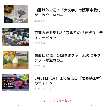
山麓以外で初！「大文字」の護摩木受付
が［みやこめっ...
2026.8.6
京都の夏を楽しむ1夜限りの『夏祭り』デ
ィナービュッ...
2026.8.6
関西初登場！英国老舗ファームのミルク
ソフトが滋賀の...
2026.8.6
8月31日（月）まで使える［太秦映画村］
のナイトタ...
2026.8.4
PR
ニュースをもっと読む