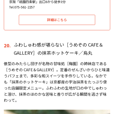
京阪「祇園四条駅」出口6から徒歩3分
Tel.075-561-2257
詳細はこちら
ふわしゅわ感が堪らない［うめぞの CAFE＆
20.
GALLERY］の抹茶ホットケーキ／烏丸
俵型のみたらし団子が名物の甘味処［梅園］の姉妹店である
［うめぞの CAFE＆GALLERY］。定番のぜんざいからひと味違
うパフェまで、多彩な和スイーツを手作りしている。なかで
も「抹茶のホットケーキ」は京都産の宇治抹茶をたっぷり使
った店舗限定メニュー。ふわふわの生地が口の中でしゅわっ
と溶け、抹茶のほのかな苦味と香りが広がる瞬間を逃さず味
わって。