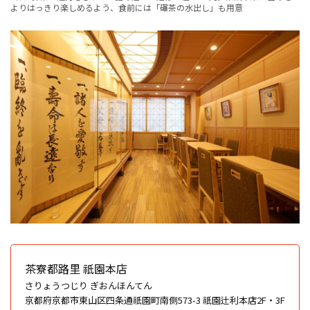
よりはっきり楽しめるよう、食前には「碾茶の水出し」も用意
茶寮都路里 祇園本店
さりょうつじり ぎおんほんてん
京都府京都市東山区四条通祇園町南側573-3 祇園辻利本店2F・3F