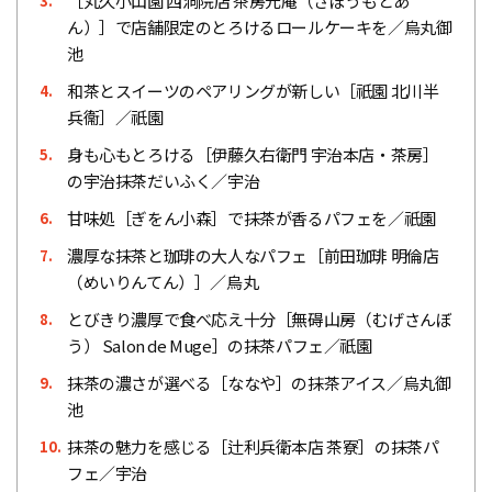
［丸久小山園 西洞院店 茶房元庵（さぼうもとあ
3.
ん）］で店舗限定のとろけるロールケーキを／烏丸御
池
和茶とスイーツのペアリングが新しい［祇園 北川半
4.
兵衞］／祇園
身も心もとろける［伊藤久右衛門 宇治本店・茶房］
5.
の宇治抹茶だいふく／宇治
甘味処［ぎをん小森］で抹茶が香るパフェを／祇園
6.
濃厚な抹茶と珈琲の大人なパフェ［前田珈琲 明倫店
7.
（めいりんてん）］／烏丸
とびきり濃厚で食べ応え十分［無碍山房（むげさんぼ
8.
う） Salon de Muge］の抹茶パフェ／祇園
抹茶の濃さが選べる［ななや］の抹茶アイス／烏丸御
9.
池
抹茶の魅力を感じる［辻利兵衛本店 茶寮］の抹茶パ
10.
フェ／宇治