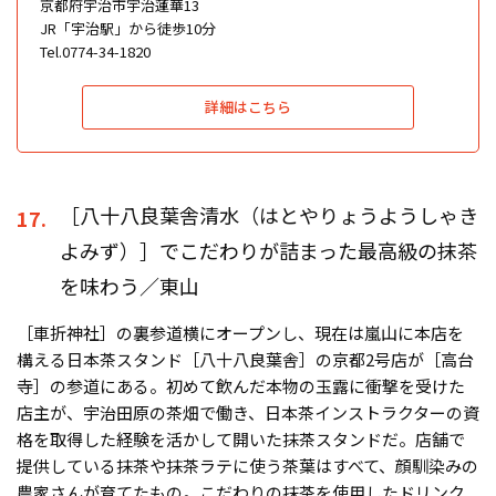
京都府宇治市宇治蓮華13
JR「宇治駅」から徒歩10分
Tel.0774-34-1820
詳細はこちら
［八十八良葉舎清水（はとやりょうようしゃき
17.
よみず）］でこだわりが詰まった最高級の抹茶
を味わう／東山
［車折神社］の裏参道横にオープンし、現在は嵐山に本店を
構える日本茶スタンド［八十八良葉舎］の京都2号店が［高台
寺］の参道にある。初めて飲んだ本物の玉露に衝撃を受けた
店主が、宇治田原の茶畑で働き、日本茶インストラクターの資
格を取得した経験を活かして開いた抹茶スタンドだ。店舗で
提供している抹茶や抹茶ラテに使う茶葉はすべて、顔馴染みの
農家さんが育てたもの。こだわりの抹茶を使用したドリンク