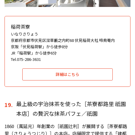
稲荷茶寮
いなりさりょう
京都府京都市伏見区深草藪之内町68 伏見稲荷大社 啼鳥菴内
京阪「伏見稲荷駅」から徒歩8分
JR「稲荷駅」から徒歩6分
Tel.075-286-3631
詳細はこちら
最上級の宇治抹茶を使った［茶寮都路里 祇園
19.
本店］の贅沢な抹茶パフェ／祇園
1860（萬延元）年創業の［祇園辻利］が展開する［茶寮都路
里（さりょうつじり）］の本店。店舗限定で提供する「建都