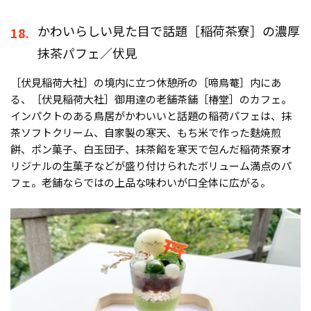
かわいらしい見た目で話題［稲荷茶寮］の濃厚
18.
抹茶パフェ／伏見
［伏見稲荷大社］の境内に立つ休憩所の［啼鳥菴］内にあ
る、［伏見稲荷大社］御用達の老舗茶舗［椿堂］のカフェ。
インパクトのある鳥居がかわいいと話題の稲荷パフェは、抹
茶ソフトクリーム、自家製の寒天、もち米で作った麩焼煎
餅、ポン菓子、白玉団子、抹茶餡を寒天で包んだ稲荷茶寮オ
リジナルの生菓子などが盛り付けられたボリューム満点のパ
フェ。老舗ならではの上品な味わいが口全体に広がる。