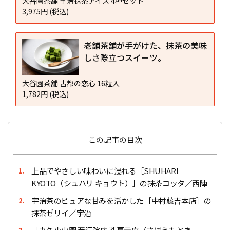
大谷園茶舗 宇治抹茶アイス 4種セット
3,975円 (税込)
老舗茶舗が手がけた、抹茶の美味
しさ際立つスイーツ。
大谷園茶舗 古都の恋心 16粒入
1,782円 (税込)
この記事の目次
上品でやさしい味わいに浸れる［SHUHARI
1.
KYOTO（シュハリ キョウト）］の抹茶コッタ／西陣
宇治茶のピュアな甘みを活かした［中村藤吉本店］の
2.
抹茶ゼリイ／宇治