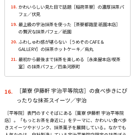
かわいらしい見た目で話題［稲荷茶寮］の濃厚抹茶パ
18.
フェ／伏見
最上級の宇治抹茶を使った［茶寮都路里 祇園本店］
19.
の贅沢な抹茶パフェ／祇園
ふわしゅわ感が堪らない［うめぞの CAFE＆
20.
GALLERY］の抹茶ホットケーキ／烏丸
最初から最後まで抹茶を楽しめる［永楽屋本店 喫茶
21.
室］の抹茶パフェ／四条河原町
［菓寮 伊藤軒 宇治平等院店］の食べ歩きにぴ
16.
ったりな抹茶スイーツ／宇治
［平等院］表門のすぐそばにある［菓寮 伊藤軒 宇治平等院
店］。「もっとお茶を身近に」をテーマに、かわいい食べ歩
きスイーツやドリンク、抹茶菓子を展開している。なかでも
人気なのは、自社製造している宇治平等院店限定の抹茶ぼう