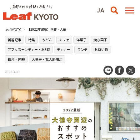
【2022年最新】京都・大徳寺周辺のおすすめスポット5選
Leaf KYOTO
新着記事
特集
うどん
カフェ
洋菓子
焼き菓子
アフタヌーンティー・お3時
ディナー
ランチ
お買い物
観光・体験
大徳寺・北大路周辺
2022.3.30