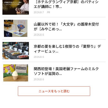
［ホテルグランヴィア京都］のパティシ
エが講師に！市...
2026.8.7
PR
山麓以外で初！「大文字」の護摩木受付
が［みやこめっ...
2026.8.6
京都の夏を楽しむ1夜限りの『夏祭り』デ
ィナービュッ...
2026.8.6
関西初登場！英国老舗ファームのミルク
ソフトが滋賀の...
2026.8.6
ニュースをもっと読む