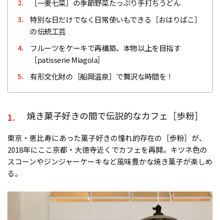
［一麦七菜］の季節野菜たっぷり手打ちうどん
2.
特別な日だけでなく日常使いもできる［おはりばこ］
3.
の伝統工芸
フルーツをケーキで再構築、本物以上を目指す
4.
［patisserie Miagola］
有形文化財の［船岡温泉］で贅沢な時間を！
5.
焼き菓子好きの間で伝説的なカフェ［歩粉］
1.
東京・恵比寿にあった菓子好きの憧れ的存在の［歩粉］が、
2018年にここ京都・大徳寺近くでカフェを再開。キツネ色の
スコーンやジンジャーケーキなど風味豊かな焼き菓子が楽しめ
る。