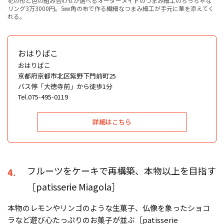
花の形と色の組み合わせが選べるオーダーメイドのつまみ細工のちっちゃな
リング3万3000円。5㎜角の布で作る繊細なつまみ細工が手元に華を添えてく
れる。
おはりばこ
おはりばこ
京都府京都市北区紫野下門前町25
バス停「大徳寺前」から徒歩1分
Tel.075-495-0119
詳細はこちら
フルーツをケーキで再構築、本物以上を目指す
4.
［patisserie Miagola］
本物のレモンやリンゴのような生菓子、仏像を象ったショコ
ラなど遊び心たっぷりのお菓子が並ぶ［patisserie