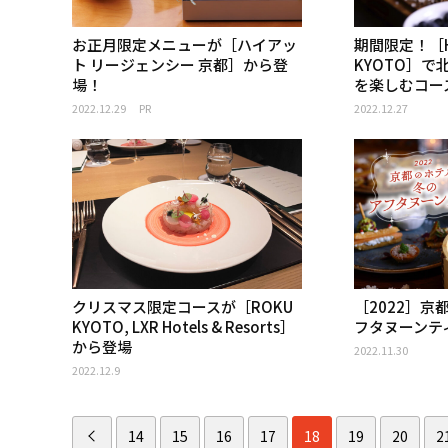
お正月限定メニューが［ハイアッ
期間限定！［HOT
ト リージェンシー 京都］から登
KYOTO］
場！
を楽しむコー
2022.12.29
PR
2022.12.27
クリスマス限定コースが［ROKU
［2022］
KYOTO, LXR Hotels & Resorts］
フタヌーンテ
から登場
2022.11.30
2022.12.9
14
15
16
17
18
19
20
2