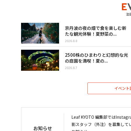
注
京丹波の夜の畑で食を楽しむ新
たな観光体験！夏野菜の...
2026.8.8
2500株のひまわりと幻想的な光
の庭園を満喫！夏の...
2026.8.7
イベント
Leaf KYOTO 編集部ではIn
影スタッフ（外注）を募集して
お知らせ