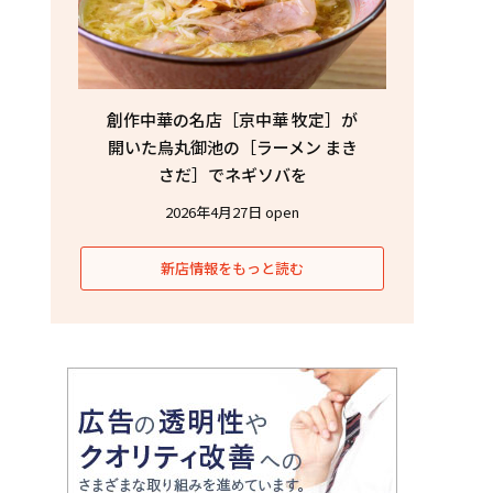
創作中華の名店［京中華 牧定］が
開いた烏丸御池の［ラーメン まき
さだ］でネギソバを
2026年4月27日 open
新店情報をもっと読む