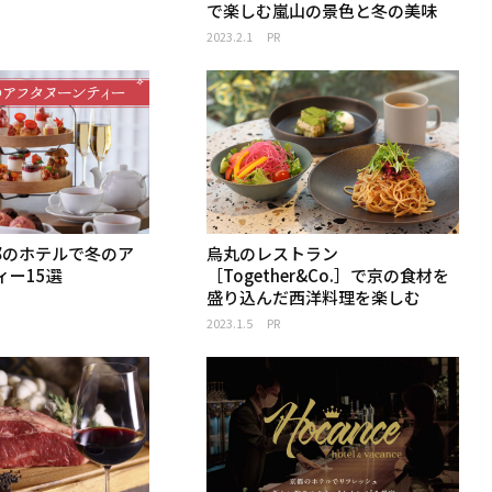
で楽しむ嵐山の景色と冬の美味
2023.2.1
PR
京都のホテルで冬のア
烏丸のレストラン
ィー15選
［Together&Co.］で京の食材を
盛り込んだ西洋料理を楽しむ
2023.1.5
PR