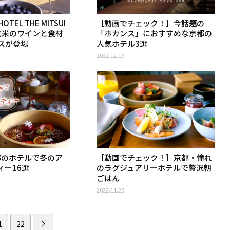
EL THE MITSUI
［動画でチェック！］今話題の
で北米のワインと食材
「ホカンス」におすすめな京都の
スが登場
人気ホテル3選
2022.12.19
京都のホテルで冬のア
［動画でチェック！］京都・憧れ
ィー16選
のラグジュアリーホテルで贅沢朝
ごはん
2022.11.25
1
22