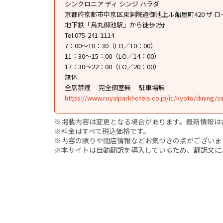
シンクロニア ディ シンジ ハラダ
京都府京都市中京区東洞院通御池上ル船屋町420 ザ ロ
地下鉄「烏丸御池駅」から徒歩2分
Tel.075-241-1114
7：00～10：30（LO／10：00）
11：30～15：00（LO／14：00）
17：30～22：00（LO／20：00）
無休
全席禁煙
完全個室無
駐車場無
https://www.royalparkhotels.co.jp/ic/kyoto/dining/si
※掲載内容は変更となる場合があります。最新情報は
※料金はすべて税込価格です。
※内容の誤りや閉店情報などお気づきの点がございましたら、i
※本サイトは自動翻訳を導入しているため、翻訳文に