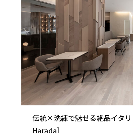
伝統×洗練で魅せる絶品イタリアン［Si
Harada］