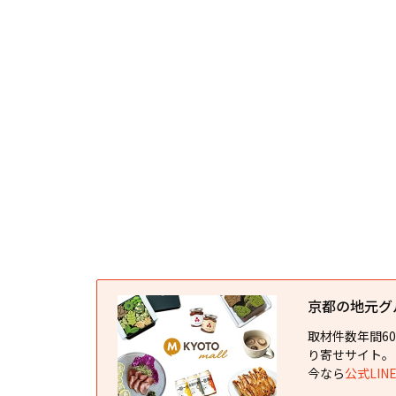
京都の地元グルメ
取材件数年間6
り寄せサイト。
今なら
公式LI