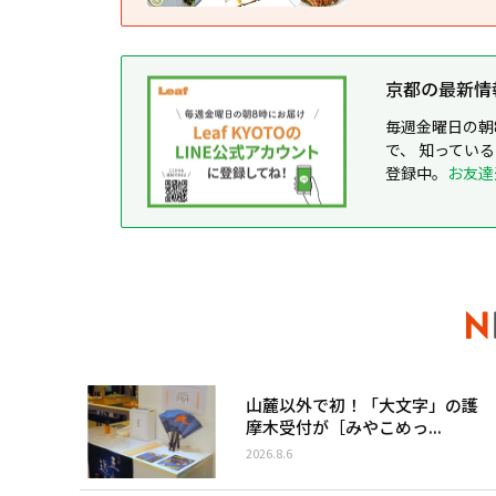
京都の最新情報が
毎週金曜日の朝
で、 知ってい
登録中。
お友達
山麓以外で初！「大文字」の護
摩木受付が［みやこめっ...
2026.8.6