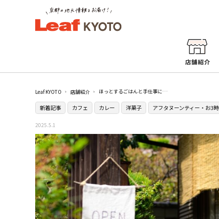
ほっとするごはんと手仕事に癒やされる嵐山の古民家カフェ［掬 suku（すく）］
Leaf KYOTO
店舗紹介
新着記事
カフェ
カレー
洋菓子
アフタヌーンティー・お3時
2025.5.1