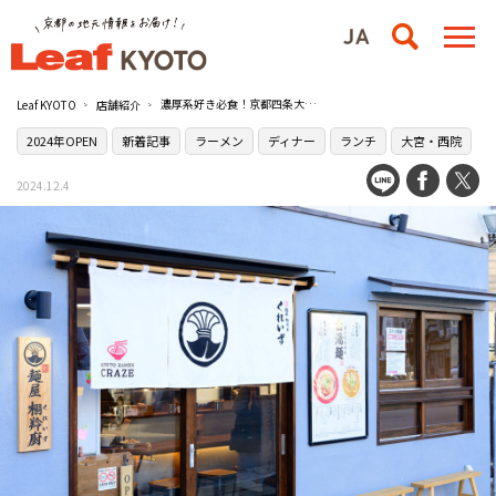
濃厚系好き必食！京都四条大宮にある［麺屋 栩羚廚（めんや くれいず）］のまろやか豚骨醤油ラーメンを堪能
Leaf KYOTO
店舗紹介
2024年OPEN
新着記事
ラーメン
ディナー
ランチ
大宮・西院
2024.12.4