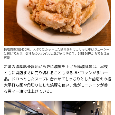
旨塩唐揚3個450円。大ぶりにカットした鶏肉を外はカリッと中はジューシー
に揚げており、数種類のスパイスと塩が味の決め手。1個160円からでも注文
可能
定番の濃厚豚骨醤油から更に濃度を上げた極濃豚骨は、昼夜
ともに開店すぐに売り切れることもあるほどファンが多い一
品。ドロっとしたスープに合わせてもっちりとした歯応えの極
太平打ち麺や角切りにした焼豚を使い、焦がしニンニクが香
る黒マー油で仕上げている。