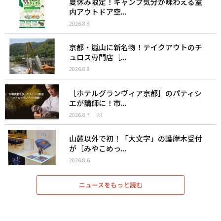
夏休み限定！キャンプ気分が味わえる室
内アウトドア空...
2026.8.8
京都・嵐山に新名物！テイクアウトのチ
ュロス専門店［...
2026.8.8
［ホテルグランヴィア京都］のパティシ
エが講師に！市...
2026.8.7
PR
山麓以外で初！「大文字」の護摩木受付
が［みやこめっ...
2026.8.6
ニュースをもっと読む