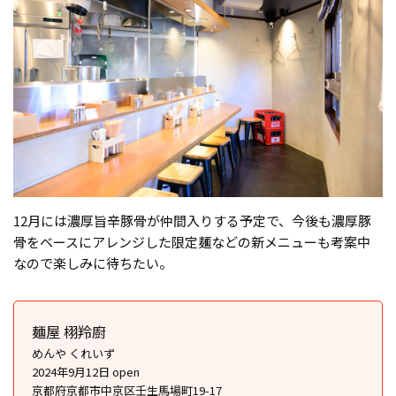
12月には濃厚旨辛豚骨が仲間入りする予定で、今後も濃厚豚
骨をベースにアレンジした限定麺などの新メニューも考案中
なので楽しみに待ちたい。
麺屋 栩羚廚
めんや くれいず
2024年9月12日 open
京都府京都市中京区壬生馬場町19-17