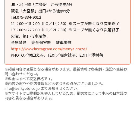
JR・地下鉄「二条駅」から徒歩8分
阪急「大宮駅」出口4から徒歩9分
Tel.075-334-9012
11：00〜15：00（LO／14：30）※スープが無くなり次第終了
17：00〜22：00（LO／21：30）※スープが無くなり次第終了
火曜、第1・3水曜休
全席禁煙
完全個室無
駐車場無
https://www.instagram.com/menya.craze/
PHOTO／増田えみ、TEXT／板倉詠子、EDIT／澤村萌
※掲載内容は変更となる場合があります。最新情報は各店舗・施設へ直接お
問い合わせください。
※料金はすべて税込価格です。
※内容の誤りや閉店情報などお気づきの点がございましたら、
info@leafkyoto.co.jp までお知らせください。
※本サイトは自動翻訳を導入しているため、翻訳文によって本来の日本語の
内容と異なる場合があります。