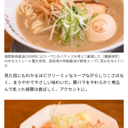
濃厚豚骨醤油1000円にはスープとのバランスを考えて厳選した［麺屋棣鄂］
の中太ストレート麺を使用。店自慢の特製醤油が豚骨スープに深みを与えてい
る
見た目にもわかるほどクリーミィなスープながらしつこさはな
く、まろやかでやさしい味わいだ。豚バラをやわらかく煮込
んで炙った焼豚は香ばしく、アクセントに。