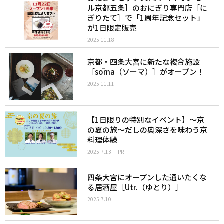
ル京都五条］のおにぎり専門店［に
ぎりたて］で「1周年記念セット」
が1日限定販売
2025.11.18
京都・四条大宮に新たな複合施設
［sōma（ソーマ）］がオープン！
2025.11.11
【1日限りの特別なイベント】〜京
の夏の旅〜だしの奥深さを味わう京
料理体験
2025.7.13
PR
四条大宮にオープンした通いたくな
る居酒屋［Utr.（ゆとり）］
2025.7.10