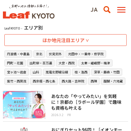
エリア別
Leaf KYOTO
ほか地元注目エリア
丹波橋・中書島
京北
伏見郊外
元田中・一乗寺・修学院
円町・花園
出町柳・百万遍
大宮・西院
太秦・嵯峨野・梅津
宝ヶ池〜岩倉
山科
嵐電北野線沿線
桂・洛西
深草・藤森・竹田
紫竹・西賀茂
西京極・西七条
西大路・吉祥院
西陣
醍醐・六地蔵
あなたの「やってみたい」を気軽
に！京都の［ラボール学園］で趣味
も資格も叶える
2026.3.2
PR
おにぎりセット96円！［イオンモー