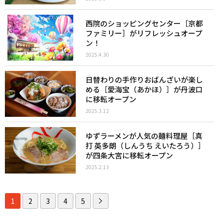
西院のショッピングセンター［京都
ファミリー］がリフレッシュオープ
ン！
2025.4.30
日替わりの手作りおばんざいが楽し
める［愛海宝（あかほ）］が丹波口
に移転オープン
2025.3.12
ゆずラーメンが人気の麺料理屋［真
打 英多朗（しんうち えいたろう）］
が四条大宮に移転オープン
2025.2.13
1
2
3
4
5