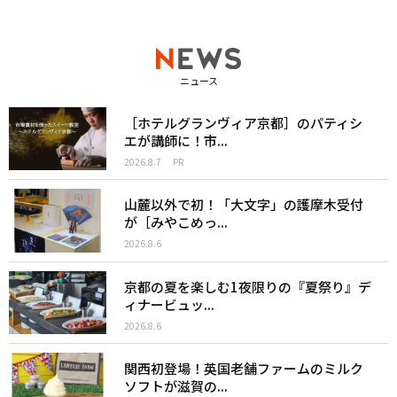
ニュース
［ホテルグランヴィア京都］のパティシ
エが講師に！市...
2026.8.7
PR
山麓以外で初！「大文字」の護摩木受付
が［みやこめっ...
2026.8.6
京都の夏を楽しむ1夜限りの『夏祭り』デ
ィナービュッ...
2026.8.6
関西初登場！英国老舗ファームのミルク
ソフトが滋賀の...