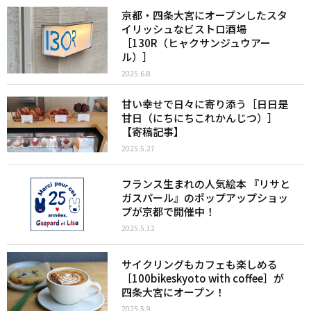
京都・四条大宮にオープンしたスタ
イリッシュなビストロ酒場
［130R（ヒャクサンジュウアー
ル）］
2025.6.8
甘い幸せで日々に寄り添う［日日是
甘日（にちにちこれかんじつ）］
【寄稿記事】
2025.5.27
フランス生まれの人気絵本 『リサと
ガスパール』のポップアップショッ
プが京都で開催中！
2025.5.12
サイクリングもカフェも楽しめる
［100bikeskyoto with coffee］が
四条大宮にオープン！
2025.5.9