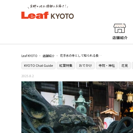
花手水の寺として知られる長岡京の［楊谷寺］
Leaf KYOTO
店舗紹介
KYOTO Chat Guide
紅葉特集
おでかけ
寺院・神社
花見
2025.8.2