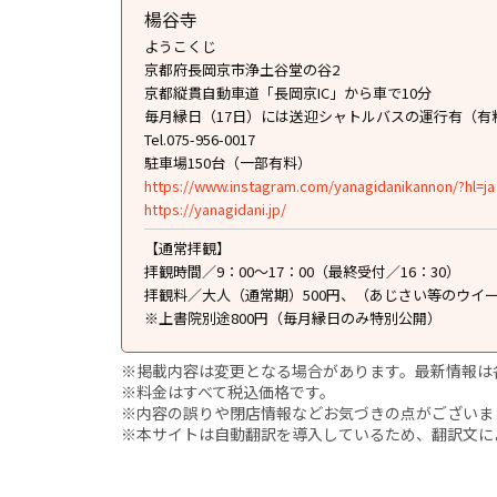
楊谷寺
ようこくじ
京都府長岡京市浄土谷堂の谷2
京都縦貫自動車道「長岡京IC」から車で10分
毎月縁日（17日）には送迎シャトルバスの運行有（有
Tel.075-956-0017
駐車場150台（一部有料）
https://www.instagram.com/yanagidanikannon/?hl=ja
https://yanagidani.jp/
【通常拝観】
拝観時間／9：00〜17：00（最終受付／16：30）
拝観料／大人（通常期）500円、（あじさい等のウイー
※上書院別途800円（毎月縁日のみ特別公開）
※掲載内容は変更となる場合があります。最新情報は
※料金はすべて税込価格です。
※内容の誤りや閉店情報などお気づきの点がございましたら、i
※本サイトは自動翻訳を導入しているため、翻訳文に