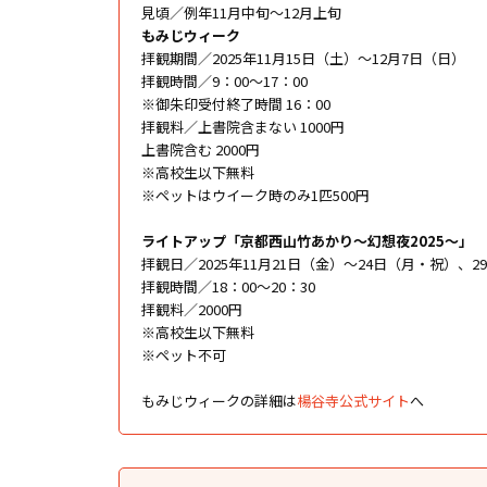
見頃／例年11月中旬～12月上旬
もみじウィーク
拝観期間／2025年11月15日（土）～12月7日（日）
拝観時間／9：00～17：00
※御朱印受付終了時間 16：00
拝観料／上書院含まない 1000円
上書院含む 2000円
※高校生以下無料
※ペットはウイーク時のみ1匹500円
ライトアップ「京都西山竹あかり～幻想夜2025～」
拝観日／2025年11月21日（金）～24日（月・祝）、2
拝観時間／18：00～20：30
拝観料／2000円
※高校生以下無料
※ペット不可
もみじウィークの詳細は
楊谷寺公式サイト
へ