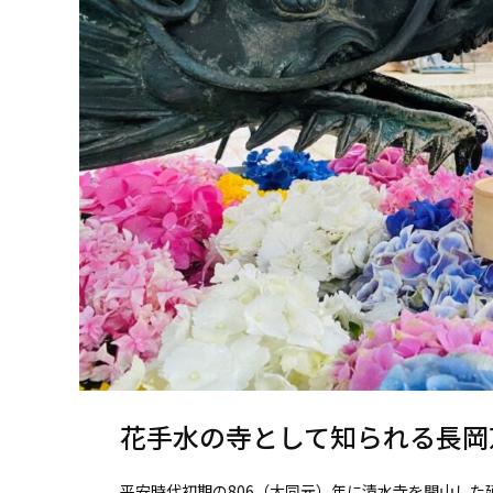
花手水の寺として知られる長岡
平安時代初期の806（大同元）年に清水寺を開山し