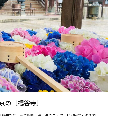
京の［楊谷寺］
た延鎮僧都によって開創。楊は柳のことで「柳谷観音」の名で