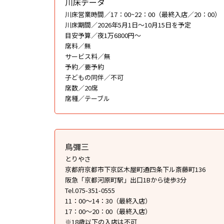
川床データ
川床営業時間／17：00~22：00（最終入店／20：00）
川床期間／2026年5月1日〜10月15日を予定
目安予算／夜1万6800円〜
席料／無
サービス料／無
予約／要予約
子どもの同伴／不可
席数／20席
席種／テーブル
鳥彌三
とりやさ
京都府京都市下京区木屋町通四条下ル斎藤町136
阪急「京都河原町駅」出口1Bから徒歩3分
Tel.075-351-0555
11：00〜14：30（最終入店）
17：00〜20：00（最終入店）
※18歳以下の入店は不可