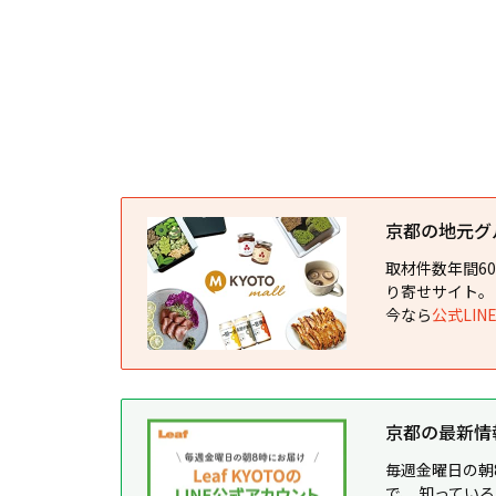
京都の地元グルメ
取材件数年間6
り寄せサイト。
今なら
公式LI
京都の最新情報が
毎週金曜日の朝
で、 知ってい