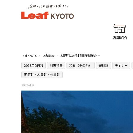
木屋町にある1788年創業の老舗［鳥彌三（とりやさ）］で旨みたっぷりの水炊きを
Leaf KYOTO
店舗紹介
2026年OPEN
川床特集
和食（その他）
鍋料理
ディナー
河原町・木屋町・先斗町
2026.4.9