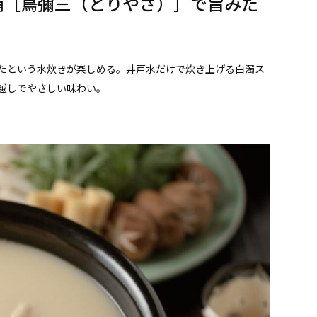
老舗［鳥彌三（とりやさ）］で旨みた
たという水炊きが楽しめる。井戸水だけで炊き上げる白濁ス
越しでやさしい味わい。