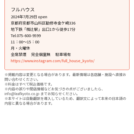
フルハウス
2024年7月29日 open
京都府京都市山科区勧修寺金ケ崎336
地下鉄「椥辻駅」出口1から徒歩17分
Tel.075-600-9599
11：00〜15：00
月・火曜休
全席禁煙
完全個室無
駐車場有
https://www.instagram.com/full_house_kyoto/
※掲載内容は変更となる場合があります。最新情報は各店舗・施設へ直接お
問い合わせください。
※料金はすべて税込価格です。
※内容の誤りや閉店情報などお気づきの点がございましたら、
info@leafkyoto.co.jp までお知らせください。
※本サイトは自動翻訳を導入しているため、翻訳文によって本来の日本語の
内容と異なる場合があります。