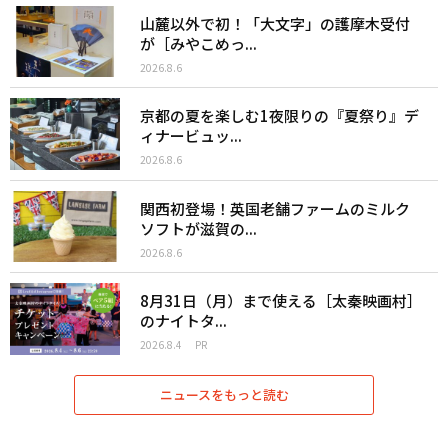
山麓以外で初！「大文字」の護摩木受付
が［みやこめっ...
2026.8.6
京都の夏を楽しむ1夜限りの『夏祭り』デ
ィナービュッ...
2026.8.6
関西初登場！英国老舗ファームのミルク
ソフトが滋賀の...
2026.8.6
8月31日（月）まで使える［太秦映画村］
のナイトタ...
2026.8.4
PR
ニュースをもっと読む