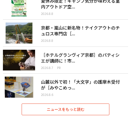
夏休み限定！キャンプ気分が味わえる室
内アウトドア空...
2026.8.8
京都・嵐山に新名物！テイクアウトのチ
ュロス専門店［...
2026.8.8
［ホテルグランヴィア京都］のパティシ
エが講師に！市...
2026.8.7
PR
山麓以外で初！「大文字」の護摩木受付
が［みやこめっ...
2026.8.6
ニュースをもっと読む