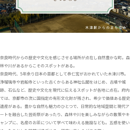
奈良時代からの歴史や文化を感じさせる場所が点在し自然豊かな町。森
林や川があるからこそのスポットがある。
奈良時代、5年余り日本の首都として恭仁宮がおかれていた木津川市。
浄瑠璃寺や岩船寺といった古くからある神社仏閣をはじめ、古墳や城
跡、石仏など、歴史や文化を現代に伝えるスポットが各地に点在。府内
では、京都市の次に国指定の有形文化財が残され、希少で価値ある歴史
遺産がある。豊かな自然も魅力のひとつで、日常的な地域空間と現代ア
ートを融合した芸術祭があったり、森林や川を楽しみながらの散策やキ
ャンプに、名産のお茶について学べて味わえる施設なども。五感を使い