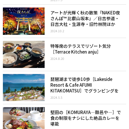
アートが光輝く秋の散策『NAKED夜
さんぽ™ 比叡山坂本』／日吉参道・
日吉大社・生源寺・旧竹林院ほか
2024.10.2
特等席のテラスでリゾート気分
［Terrace Kitchen anju］
2024.8.20
琵琶湖まで徒歩10歩［Lakeside
Resort & Cafe AFUMI
KITAKOMATSU］でグランピングを
2024.5.5
堅田の［KOMURAYA―鼓邑や―］で
食の制限をナシにした絶品カレーを
堪能