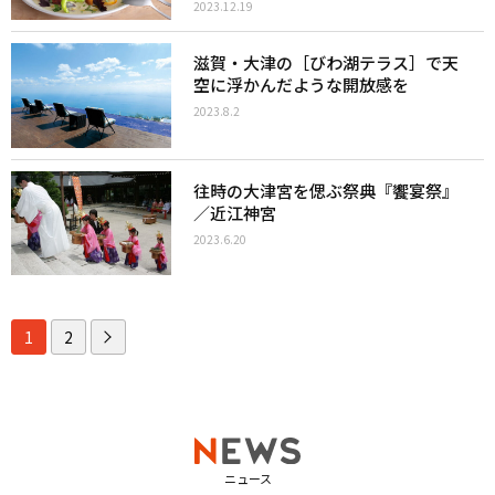
2023.12.19
滋賀・大津の［びわ湖テラス］で天
空に浮かんだような開放感を
2023.8.2
往時の大津宮を偲ぶ祭典『饗宴祭』
／近江神宮
2023.6.20
1
2
ニュース