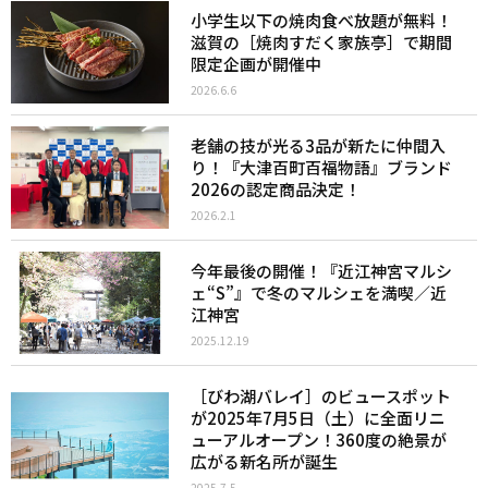
小学生以下の焼肉食べ放題が無料！
滋賀の［焼肉すだく家族亭］で期間
限定企画が開催中
2026.6.6
老舗の技が光る3品が新たに仲間入
り！『大津百町百福物語』ブランド
2026の認定商品決定！
2026.2.1
今年最後の開催！『近江神宮マルシ
ェ“S”』で冬のマルシェを満喫／近
江神宮
2025.12.19
［びわ湖バレイ］のビュースポット
が2025年7月5日（土）に全面リニ
ューアルオープン！360度の絶景が
広がる新名所が誕生
2025.7.5