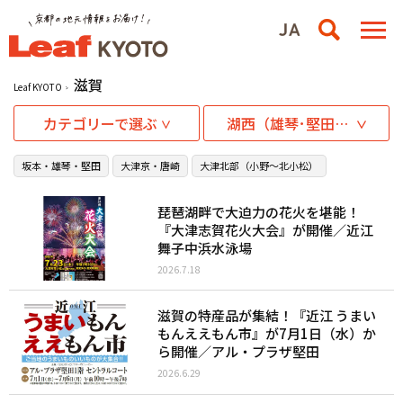
滋賀
Leaf KYOTO
カテゴリーで選ぶ
湖西（雄琴･堅田など）
坂本・雄琴・堅田
大津京・唐崎
大津北部（小野〜北小松）
琵琶湖畔で大迫力の花火を堪能！
『大津志賀花火大会』が開催／近江
舞子中浜水泳場
2026.7.18
滋賀の特産品が集結！『近江 うまい
もんええもん市』が7月1日（水）か
ら開催／アル・プラザ堅田
2026.6.29