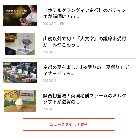
［ホテルグランヴィア京都］のパティシ
エが講師に！市...
2026.8.7
PR
山麓以外で初！「大文字」の護摩木受付
が［みやこめっ...
2026.8.6
京都の夏を楽しむ1夜限りの『夏祭り』デ
ィナービュッ...
2026.8.6
関西初登場！英国老舗ファームのミルク
ソフトが滋賀の...
2026.8.6
ニュースをもっと読む