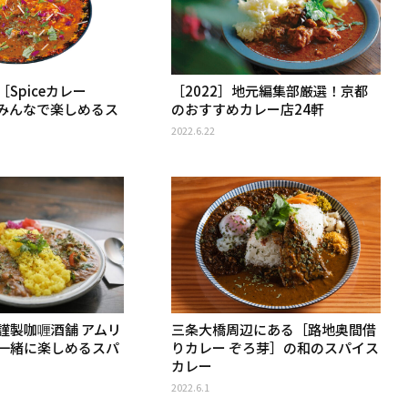
Spiceカレー
［2022］地元編集部厳選！京都
族みんなで楽しめるス
のおすすめカレー店24軒
2022.6.22
謹製咖喱酒舗 アムリ
三条大橋周辺にある［路地奥間借
一緒に楽しめるスパ
りカレー ぞろ芽］の和のスパイス
カレー
2022.6.1