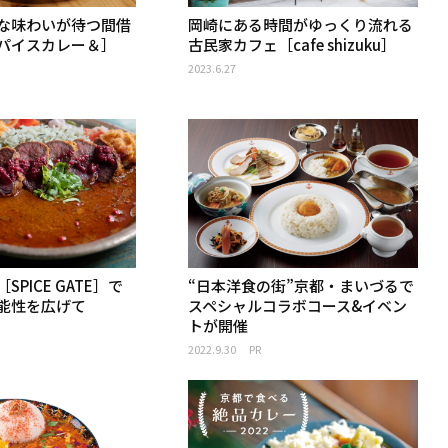
な味わいが待つ間借
岡崎にある時間がゆっくり流れる
パイスカレー＆］
古民家カフェ［cafe shizuku］
2023.6.27
PICE GATE］で
“日本洋食の街”京都・まいづるで
能性を広げて
スペシャルコラボコース&イベン
トが開催
2022.9.30
PR