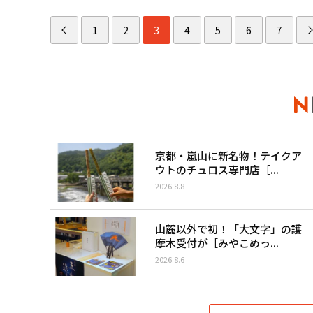
1
2
3
4
5
6
7
京都・嵐山に新名物！テイクア
ウトのチュロス専門店［...
2026.8.8
山麓以外で初！「大文字」の護
摩木受付が［みやこめっ...
2026.8.6