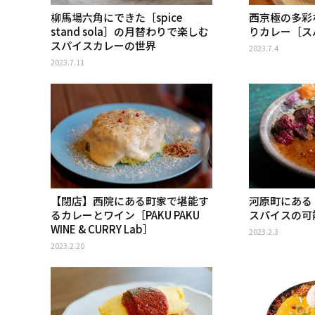
柳馬場六角にできた［spice
西京極の多彩
stand sola］の月替わりで楽しむ
りカレー［ス
スパイスカレーの世界
2023.7.4
2023.7.11
【閉店】西院にある町家で堪能す
河原町にある［S
るカレーとワイン［PAKU PAKU
スパイスの可
WINE & CURRY Lab］
2023.2.3
2023.2.20