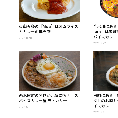
東山五条の［Moa］はオムライス
今出川にある［
とカレーの専門店
fam］は家
パイスカレー
2022.8.28
2022.6.22
西木屋町の名物が元気に復活［ス
円町にある［
パイスカレー屋 ラ・カリー］
タ］のお酒も
イスカレー
2022.6.1
2022.6.1