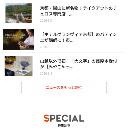
京都・嵐山に新名物！テイクアウトのチ
ュロス専門店［...
2026.8.8
［ホテルグランヴィア京都］のパティシ
エが講師に！市...
2026.8.7
PR
山麓以外で初！「大文字」の護摩木受付
が［みやこめっ...
2026.8.6
ニュースをもっと読む
特集記事