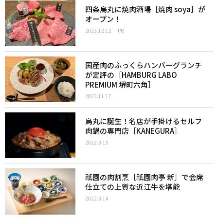
四条烏丸に焼肉酒場［焼肉 soya］が
オープン！
2023.12.12
PR
国産肉のふっくらハンバーグランチ
が定評の［HAMBURG LABO
PREMIUM 堺町六角］
2023.11.17
烏丸に誕生！名店が手掛けるセルフ
肉鍋の専門店［KANEGURA］
2022.3.15
祇園の肉割烹［祇園肉亭 新］で会席
仕立ての上質な近江牛を堪能
2022.3.14