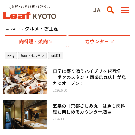
グルメ・お土産
Leaf KYOTO
肉料理・焼肉
カウンター
BBQ
焼肉・ホルモン
肉料理
日常に寄り添うハイブリッド酒場
［ボクのスタンド 四条烏丸店］が烏
丸にオープン！
2026.6.10
五条の［京都さしみ丸］は魚も肉料
理も楽しめるカウンター酒場
2024.11.17