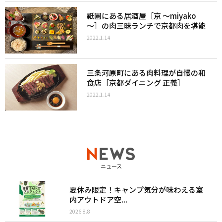
祇園にある居酒屋［京 ～miyako
～］の肉三昧ランチで京都肉を堪能
2022.1.14
三条河原町にある肉料理が自慢の和
食店［京都ダイニング 正義］
2022.1.14
ニュース
夏休み限定！キャンプ気分が味わえる室
内アウトドア空...
2026.8.8