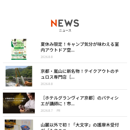
ニュース
夏休み限定！キャンプ気分が味わえる室
内アウトドア空...
2026.8.8
京都・嵐山に新名物！テイクアウトのチ
ュロス専門店［...
2026.8.8
［ホテルグランヴィア京都］のパティシ
エが講師に！市...
2026.8.7
PR
山麓以外で初！「大文字」の護摩木受付