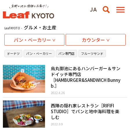
グルメ・お土産
Leaf KYOTO
パン・ベーカリー
カウンター
ドーナツ
パン・ベーカリー
パン専門店
フルーツサンド
烏丸御池にあるハンバーガー＆サン
ドイッチ専門店
［HAMBURGER&SANDWICH Bunny
b.］
2022.4.26
西陣の隠れ家レストラン［RIFIFI
STUDIO］でパンと地中海料理を楽
しむ
2022.3.9