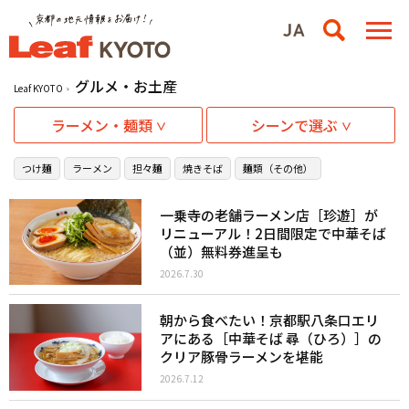
グルメ・お土産
Leaf KYOTO
ラーメン・麺類
シーンで選ぶ
つけ麺
ラーメン
担々麺
焼きそば
麺類（その他）
一乗寺の老舗ラーメン店［珍遊］が
リニューアル！2日間限定で中華そば
（並）無料券進呈も
2026.7.30
朝から食べたい！京都駅八条口エリ
アにある［中華そば 尋（ひろ）］の
クリア豚骨ラーメンを堪能
2026.7.12