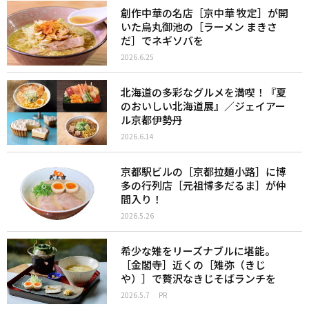
創作中華の名店［京中華 牧定］が開
いた烏丸御池の［ラーメン まきさ
だ］でネギソバを
2026.6.25
北海道の多彩なグルメを満喫！『夏
のおいしい北海道展』／ジェイアー
ル京都伊勢丹
2026.6.14
京都駅ビルの［京都拉麺小路］に博
多の行列店［元祖博多だるま］が仲
間入り！
2026.5.26
希少な雉をリーズナブルに堪能。
［金閣寺］近くの［雉弥（きじ
や）］で贅沢なきじそばランチを
2026.5.7
PR