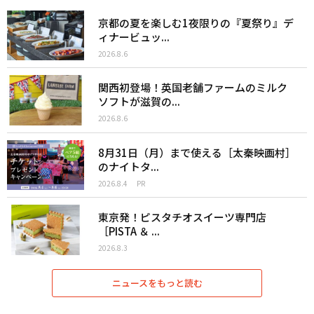
京都の夏を楽しむ1夜限りの『夏祭り』デ
ィナービュッ...
2026.8.6
関西初登場！英国老舗ファームのミルク
ソフトが滋賀の...
2026.8.6
8月31日（月）まで使える［太秦映画村］
のナイトタ...
2026.8.4
PR
東京発！ピスタチオスイーツ専門店
［PISTA ＆ ...
2026.8.3
ニュースをもっと読む