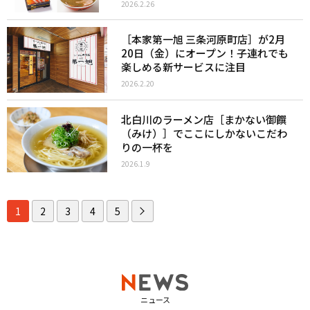
2026.2.26
［本家第一旭 三条河原町店］が2月
20日（金）にオープン！子連れでも
楽しめる新サービスに注目
2026.2.20
北白川のラーメン店［まかない御饌
（みけ）］でここにしかないこだわ
りの一杯を
2026.1.9
1
2
3
4
5
ニュース