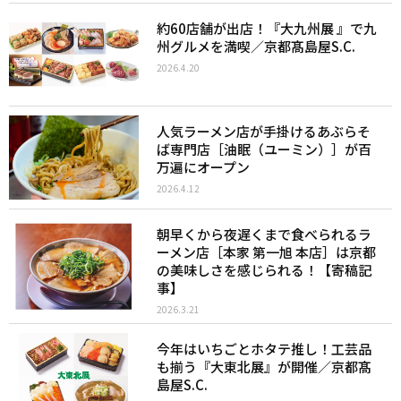
約60店舗が出店！『大九州展 』で九
州グルメを満喫／京都髙島屋S.C.
2026.4.20
人気ラーメン店が手掛けるあぶらそ
ば専門店［油眠（ユーミン）］が百
万遍にオープン
2026.4.12
朝早くから夜遅くまで食べられるラ
ーメン店［本家 第一旭 本店］は京都
の美味しさを感じられる！【寄稿記
事】
2026.3.21
今年はいちごとホタテ推し！工芸品
も揃う『大東北展』が開催／京都髙
島屋S.C.