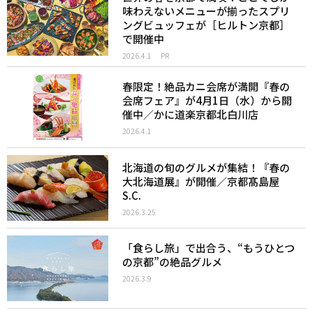
味わえないメニューが揃ったスプリ
ングビュッフェが［ヒルトン京都］
で開催中
2026.4.1
PR
春限定！絶品カニ会席が満開『春の
会席フェア』が4月1日（水）から開
催中／かに道楽京都北白川店
2026.4.1
北海道の旬のグルメが集結！『春の
大北海道展』が開催／京都髙島屋
S.C.
2026.3.25
「食らし旅」で出合う、“もうひとつ
の京都”の絶品グルメ
2026.3.9