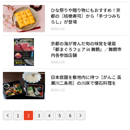
ひな祭りや贈り物にもおすすめ！京
都の［桔梗寿司］から「手づつみち
らし」が登場
2026.2.22
京都の海が育んだ旬の味覚を堪能
『都まぐろフェア in 舞鶴』／舞鶴市
内各参加店舗
2026.2.10
日本庭園を敷地内に持つ［がんこ 高
瀬川二条苑］の川床で懐石料理を
2026.1.23
1
2
3
4
5
6