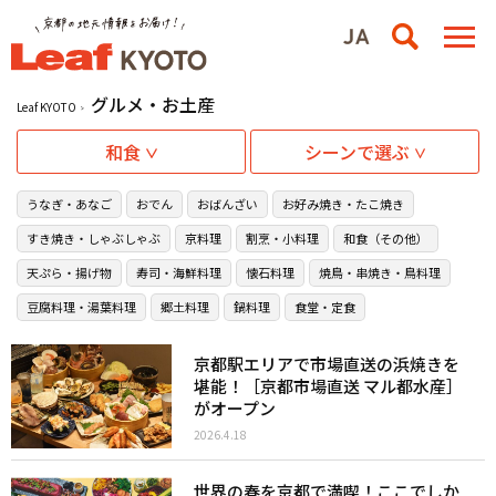
グルメ・お土産
Leaf KYOTO
和食
シーンで選ぶ
うなぎ・あなご
おでん
おばんざい
お好み焼き・たこ焼き
すき焼き・しゃぶしゃぶ
京料理
割烹・小料理
和食（その他）
天ぷら・揚げ物
寿司・海鮮料理
懐石料理
焼鳥・串焼き・鳥料理
豆腐料理・湯葉料理
郷土料理
鍋料理
食堂・定食
京都駅エリアで市場直送の浜焼きを
堪能！［京都市場直送 マル都水産］
がオープン
2026.4.18
世界の春を京都で満喫！ここでしか