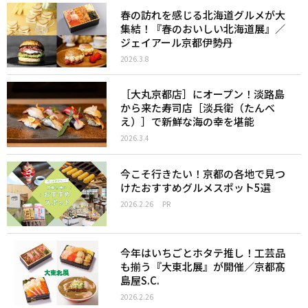
春の訪れを感じる北海道グルメが大
集結！『春のおいしい北海道展』／
ジェイアール京都伊勢丹
2026.3.8
［大丸京都店］にオープン！淡路島
から来た寿司店［淡兵衛（たんべ
え）］で新鮮な海の幸を堪能
2026.3.4
今こそ行きたい！京都の各地で見つ
けたおすすめグルメスポット5選
2026.2.26
PR
今年はいちごとホタテ推し！工芸品
も揃う『大東北展』が開催／京都髙
島屋S.C.
2026.2.26