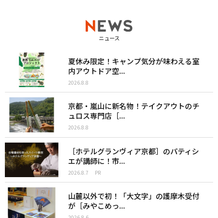
ニュース
夏休み限定！キャンプ気分が味わえる室
内アウトドア空...
2026.8.8
京都・嵐山に新名物！テイクアウトのチ
ュロス専門店［...
2026.8.8
［ホテルグランヴィア京都］のパティシ
エが講師に！市...
2026.8.7
PR
山麓以外で初！「大文字」の護摩木受付
が［みやこめっ...
2026.8.6