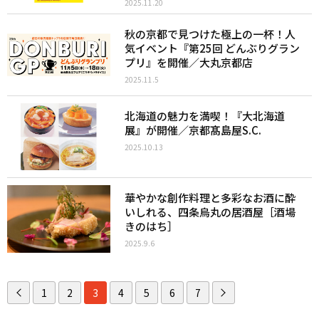
2025.11.20
秋の京都で見つけた極上の一杯！人
気イベント『第25回 どんぶりグラン
プリ』を開催／大丸京都店
2025.11.5
北海道の魅力を満喫！『大北海道
展』が開催／京都髙島屋S.C.
2025.10.13
華やかな創作料理と多彩なお酒に酔
いしれる、四条烏丸の居酒屋［酒場
きのはち］
2025.9.6
1
2
3
4
5
6
7