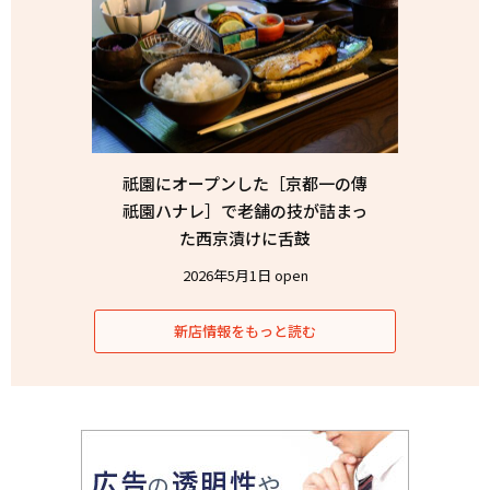
祇園にオープンした［京都一の傳
祇園ハナレ］で老舗の技が詰まっ
た西京漬けに舌鼓
2026年5月1日 open
新店情報をもっと読む