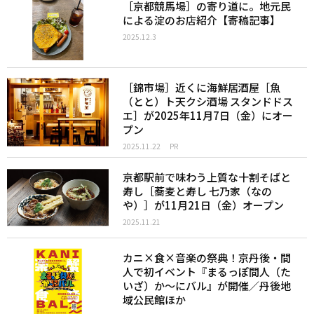
［京都競馬場］の寄り道に。地元民
による淀のお店紹介【寄稿記事】
2025.12.3
［錦市場］近くに海鮮居酒屋［魚
（とと）ト天クシ酒場 スタンドドス
エ］が2025年11月7日（金）にオー
プン
2025.11.22
PR
京都駅前で味わう上質な十割そばと
寿し［蕎麦と寿し 七乃家（なの
や）］が11月21日（金）オープン
2025.11.21
カニ×食×音楽の祭典！京丹後・間
人で初イベント『まるっぽ間人（た
いざ）か～にバル』が開催／丹後地
域公民館ほか