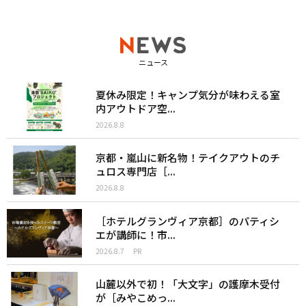
ニュース
夏休み限定！キャンプ気分が味わえる室
内アウトドア空...
2026.8.8
京都・嵐山に新名物！テイクアウトのチ
ュロス専門店［...
2026.8.8
［ホテルグランヴィア京都］のパティシ
エが講師に！市...
2026.8.7
PR
山麓以外で初！「大文字」の護摩木受付
が［みやこめっ...