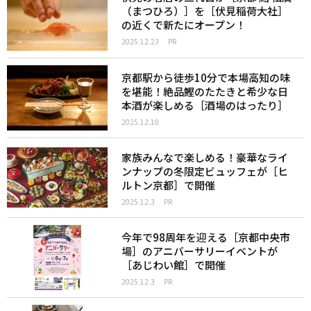
（まつひろ）］を［伏見稲荷大社］
の近くで新たにオープン！
2025.12.23
PR
京都駅から徒歩10分で本場高知の味
を堪能！絶品鰹のたたきと希少な日
本酒が楽しめる［酒場のはったり］
2025.12.10
家族みんなで楽しめる！豪華なライ
ンナップの冬限定ビュッフェが［ヒ
ルトン京都］で開催
2025.12.3
PR
今年で98周年を迎える［京都中央市
場］のアニバーサリーイベントが
［あじわい館］で開催
2025.12.3
PR