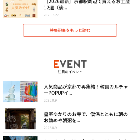
［2026最新］京都駅周辺で買えるお土産
12選（後...
2026.7.22
特集記事をもっと読む
注目のイベント
人気商品が京都で再集結！韓国カルチャ
ーPOPUPイ...
2026.8.9
皇室ゆかりのお寺で、僧侶とともに朝の
お勤めや朝粥を...
2026.8.9