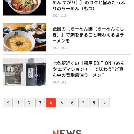
めん すがり）］のコクと旨みたっぷ
りのらーめん（もつ）
2024.11.9
祇園の［らーめん錦（らーめんにし
き）］で鯛をまるごと味わえる塩ラ
ーメンを
2024.10.22
七条駅近くの［麺屋 EDITION（めん
や エディション ）］で味わう“ど真
ん中の背脂醤油ラーメン”
2024.10.10
1
2
3
4
5
6
7
8