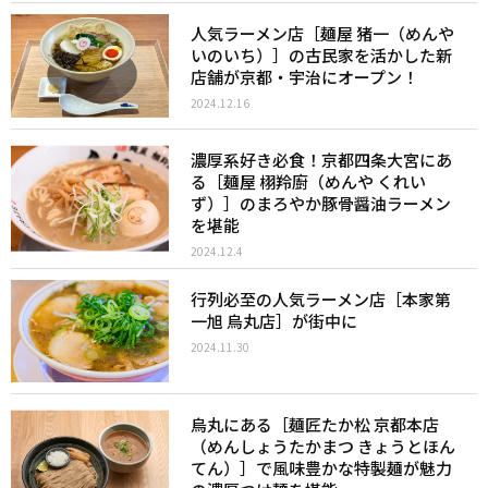
人気ラーメン店［麺屋 猪一（めんや
いのいち）］の古民家を活かした新
店舗が京都・宇治にオープン！
2024.12.16
濃厚系好き必食！京都四条大宮にあ
る［麺屋 栩羚廚（めんや くれい
ず）］のまろやか豚骨醤油ラーメン
を堪能
2024.12.4
行列必至の人気ラーメン店［本家第
一旭 烏丸店］が街中に
2024.11.30
烏丸にある［麺匠たか松 京都本店
（めんしょうたかまつ きょうとほん
てん）］で風味豊かな特製麺が魅力