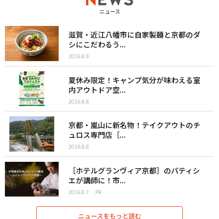
ニュース
滋賀・近江八幡市に自家製麺と京都のダ
シにこだわるう...
2026.8.9
夏休み限定！キャンプ気分が味わえる室
内アウトドア空...
2026.8.8
京都・嵐山に新名物！テイクアウトのチ
ュロス専門店［...
2026.8.8
［ホテルグランヴィア京都］のパティシ
エが講師に！市...
2026.8.7
PR
ニュースをもっと読む