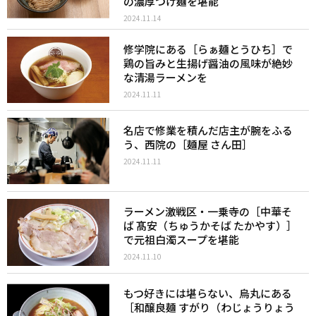
の濃厚つけ麺を堪能
2024.11.14
修学院にある［らぁ麺とうひち］で
鶏の旨みと生揚げ醤油の風味が絶妙
な清湯ラーメンを
2024.11.11
名店で修業を積んだ店主が腕をふる
う、西院の［麺屋 さん田］
2024.11.11
ラーメン激戦区・一乗寺の［中華そ
ば 髙安（ちゅうかそば たかやす）］
で元祖白濁スープを堪能
2024.11.10
もつ好きには堪らない、烏丸にある
［和醸良麺 すがり（わじょうりょう