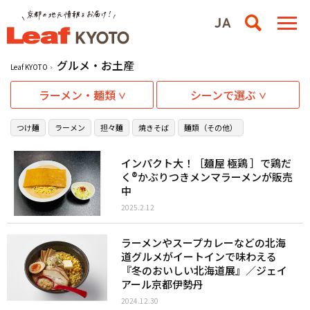
グルメ・お土産
Leaf KYOTO
ラーメン・麺類
シーンで選ぶ
つけ麺
ラーメン
担々麺
焼きそば
麺類（その他）
インパクト大！［麺屋 極鶏 ］で鶏だ
く®︎かぶりつきメンマラーメンが販売
中
2025.2.12
ラーメンやスープカレーなどの北海
道グルメがイートインで味わえる
『冬のおいしい北海道展』／ジェイ
アール京都伊勢丹
2024.12.30