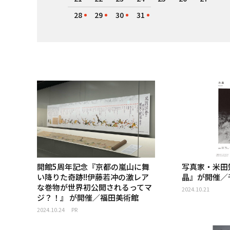
28
29
30
31
開館5周年記念『京都の嵐山に舞
写真家・米田
い降りた奇跡!!伊藤若冲の激レア
晶』が開催／
な巻物が世界初公開されるってマ
2024.10.21
ジ？！』 が開催／福田美術館
2024.10.24
PR