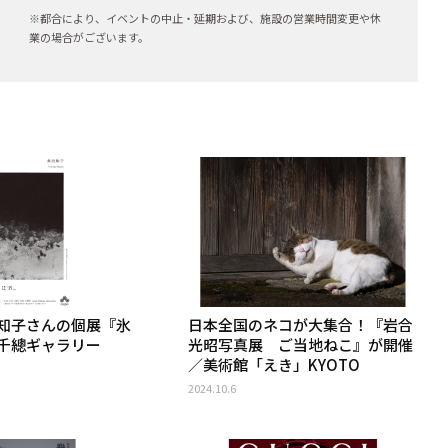
※都合により、イベントの中止・延期および、施設の営業時間変更や休
業の場合がございます。
知子さんの個展『氷
日本全国のネコが大集合！『岩合
千總ギャラリー
光昭写真展 ご当地ねこ』が開催
／美術館「えき」KYOTO
2024.10.6