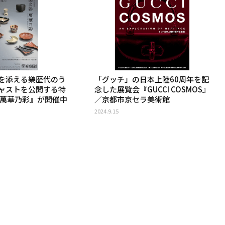
を添える樂歴代のう
「グッチ」の日本上陸60周年を記
ャストを公開する特
念した展覧会『GUCCI COSMOS』
 萬華乃彩』が開催中
／京都市京セラ美術館
2024.9.15