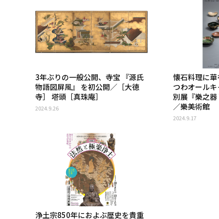
3年ぶりの一般公開、寺宝 『源氏
懐石料理に華
物語図屏風』 を初公開／［大徳
つわオールキ
寺］ 塔頭［真珠庵］
別展『樂之器
／樂美術館
2024.9.26
2024.9.17
浄土宗850年におよぶ歴史を貴重