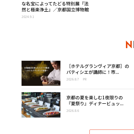
な名宝によってたどる特別展『法
然と極楽浄土』／京都国立博物館
2024.9.1
［ホテルグランヴィア京都］の
パティシエが講師に！市...
2026.8.7
PR
京都の夏を楽しむ1夜限りの
『夏祭り』ディナービュッ...
2026.8.6