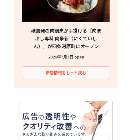
祇園発の肉割烹が手掛ける［肉ま
ぶし専科 肉亭新（にくていし
ん）］が四条河原町にオープン
2026年7月3日 open
新店情報をもっと読む