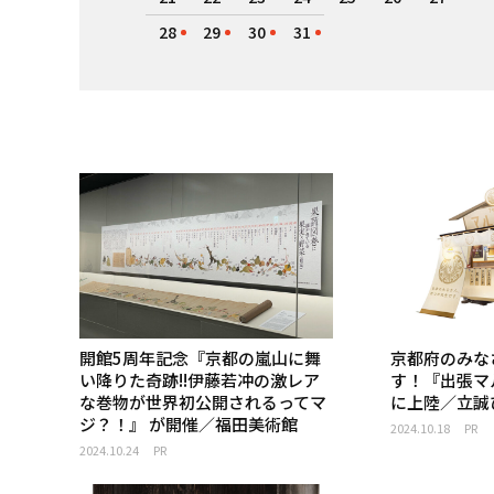
28
29
30
31
開館5周年記念『京都の嵐山に舞
京都府のみな
い降りた奇跡!!伊藤若冲の激レア
す！『出張マ
な巻物が世界初公開されるってマ
に上陸／立誠
ジ？！』 が開催／福田美術館
2024.10.18
PR
2024.10.24
PR