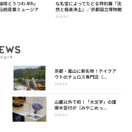
琲とうつわ 4th』
な名宝によってたどる特別展『法
伝統産業ミュージア
然と極楽浄土』／京都国立博物館
2024.9.1
ニュース
京都・嵐山に新名物！テイクア
ウトのチュロス専門店［...
2026.8.8
山麓以外で初！「大文字」の護
摩木受付が［みやこめっ...
2026.8.6