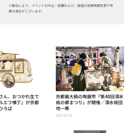
※都合により、イベントの中止・延期および、施設の営業時間変更や休
業の場合がございます。
さん、おつかれ生で
京都最大級の陶器市『第48回清水
ルエフ横丁』が京都
焼の郷まつり』が開催／清水焼団
ひろば
地一帯
2024.10.10