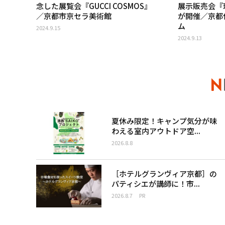
念した展覧会『GUCCI COSMOS』
展示販売会『珈
／京都市京セラ美術館
が開催／京都
ム
2024.9.15
2024.9.13
夏休み限定！キャンプ気分が味
わえる室内アウトドア空...
2026.8.8
［ホテルグランヴィア京都］の
パティシエが講師に！市...
2026.8.7
PR