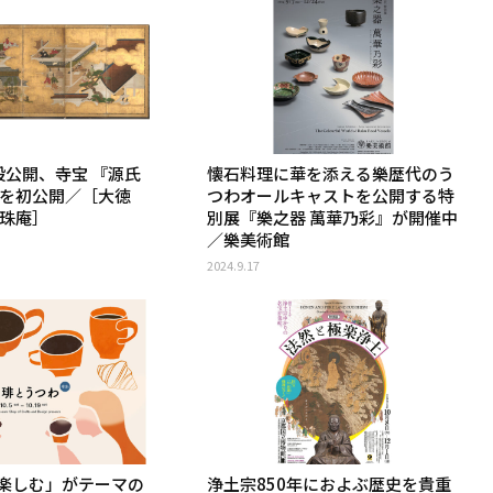
般公開、寺宝 『源氏
懐石料理に華を添える樂歴代のう
 を初公開／［大徳
つわオールキャストを公開する特
真珠庵］
別展『樂之器 萬華乃彩』が開催中
／樂美術館
2024.9.17
楽しむ」がテーマの
浄土宗850年におよぶ歴史を貴重