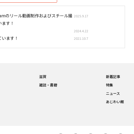
stagramのリール動画制作およびスチール撮
2025.9.17
います！
2024.4.22
ています！
2021.10.7
滋賀
新着記事
雑誌・書籍
特集
ニュース
あじわい館