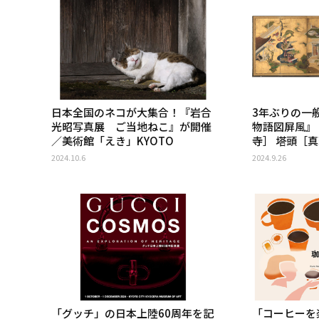
日本全国のネコが大集合！『岩合
3年ぶりの一
光昭写真展 ご当地ねこ』が開催
物語図屏風』
／美術館「えき」KYOTO
寺］ 塔頭［
2024.10.6
2024.9.26
「グッチ」の日本上陸60周年を記
「コーヒーを