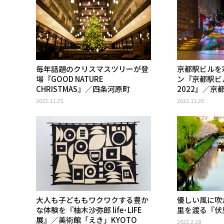
毎年話題のクリスマスツリーが登
京都駅ビルを
場『GOOD NATURE
ン『京都駅ビ
CHRISTMAS』／四条河原町
2022』／京
2022.11.25
2022.11.20
大人も子どももワクワクする豊か
優しい風に吹
な体験を『柚木沙弥郎 life･LIFE
里を渡る『伏
展』／美術館「えき」KYOTO
2022.2.28