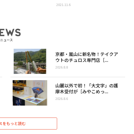
2021.11.6
ニュース
京都・嵐山に新名物！テイクア
ウトのチュロス専門店［...
2026.8.8
山麓以外で初！「大文字」の護
摩木受付が［みやこめっ...
2026.8.6
スをもっと読む