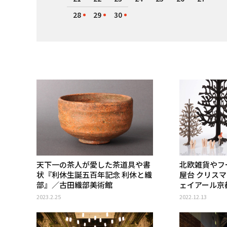
28
29
30
天下一の茶人が愛した茶道具や書
北欧雑貨やフ
状『利休生誕五百年記念 利休と織
屋台 クリス
部』／古田織部美術館
ェイアール京
2023.2.25
2022.12.13