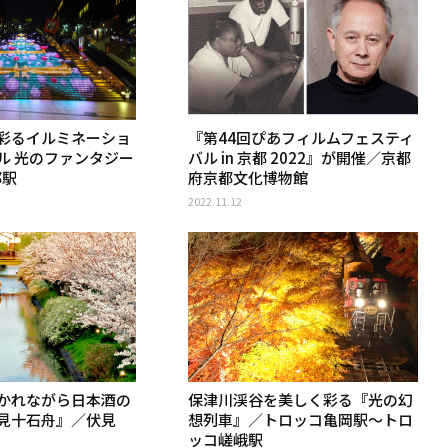
彩るイルミネーショ
『第44回ぴあフィルムフェスティ
ル 光のファンタジー
バル in 京都 2022』が開催／京都
都駅
府京都文化博物館
2022.11.12
かれながら日本酒の
保津川渓谷を美しく彩る『光の幻
見十石舟』／伏見
想列車』／トロッコ亀岡駅〜トロ
ッコ嵯峨駅