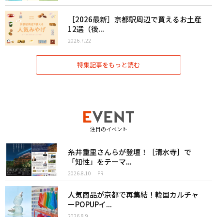
［2026最新］京都駅周辺で買えるお土産
12選（後...
2026.7.22
特集記事をもっと読む
注目のイベント
糸井重里さんらが登壇！［清水寺］で
「知性」をテーマ...
2026.8.10
PR
人気商品が京都で再集結！韓国カルチャ
ーPOPUPイ...
2026.8.9