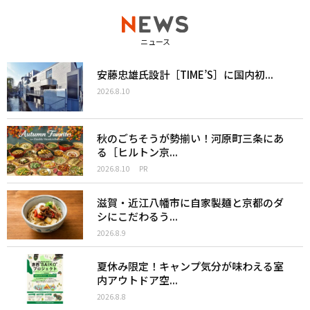
ニュース
安藤忠雄氏設計［TIME’S］に国内初...
2026.8.10
秋のごちそうが勢揃い！河原町三条にあ
る［ヒルトン京...
2026.8.10
PR
滋賀・近江八幡市に自家製麺と京都のダ
シにこだわるう...
2026.8.9
夏休み限定！キャンプ気分が味わえる室
内アウトドア空...
2026.8.8