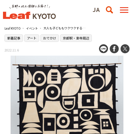
大人も子どももワクワクする豊かな体験を『柚木沙弥郎 life･LIFE展』／美術館「えき」KYOTO
Leaf KYOTO
イベント
新着記事
アート
おでかけ
京都駅・東寺周辺
2022.11.6