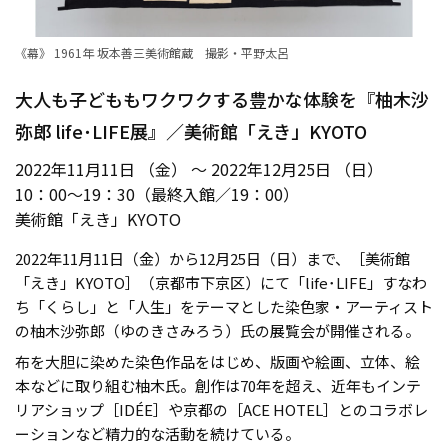
《幕》 1961年 坂本善三美術館蔵 撮影・平野太呂
大人も子どももワクワクする豊かな体験を『柚木沙
弥郎 life･LIFE展』／美術館「えき」KYOTO
2022年11月11日 （金） ～ 2022年12月25日 （日）
10：00～19：30（最終入館／19：00）
美術館「えき」KYOTO
2022年11月11日（金）から12月25日（日）まで、［美術館
「えき」KYOTO］（京都市下京区）にて「life･LIFE」すなわ
ち「くらし」と「人生」をテーマとした染色家・アーティスト
の柚木沙弥郎（ゆのきさみろう）氏の展覧会が開催される。
布を大胆に染めた染色作品をはじめ、版画や絵画、立体、絵
本などに取り組む柚木氏。創作は70年を超え、近年もインテ
リアショップ［IDÉE］や京都の［ACE HOTEL］とのコラボレ
ーションなど精力的な活動を続けている。