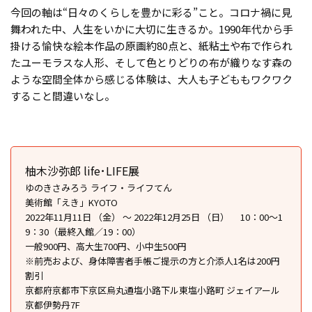
今回の軸は“日々のくらしを豊かに彩る”こと。コロナ禍に見
舞われた中、人生をいかに大切に生きるか。1990年代から手
掛ける愉快な絵本作品の原画約80点と、紙粘土や布で作られ
たユーモラスな人形、そして色とりどりの布が織りなす森の
ような空間全体から感じる体験は、大人も子どももワクワク
すること間違いなし。
柚木沙弥郎 life･LIFE展
ゆのきさみろう ライフ・ライフてん
美術館「えき」KYOTO
2022年11月11日 （金） ～ 2022年12月25日 （日） 10：00～1
9：30（最終入館／19：00）
一般900円、高大生700円、小中生500円
※前売および、身体障害者手帳ご提示の方と介添人1名は200円
割引
京都府京都市下京区烏丸通塩小路下ル東塩小路町 ジェイアール
京都伊勢丹7F