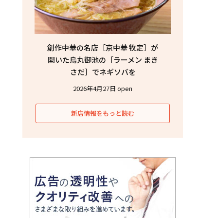
創作中華の名店［京中華 牧定］が
開いた烏丸御池の［ラーメン まき
さだ］でネギソバを
2026年4月27日 open
新店情報をもっと読む