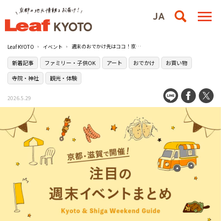
週末のおでかけ先はココ！京都・滋賀のイベントまとめ【5/30（土）〜5/31（日）】
Leaf KYOTO
イベント
新着記事
ファミリー・子供OK
アート
おでかけ
お買い物
寺院・神社
観光・体験
2026.5.29