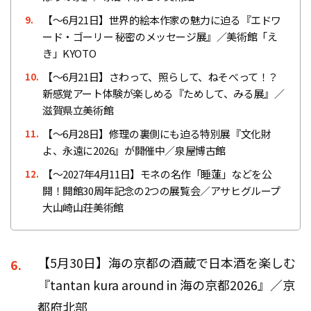
【〜6月21日】世界的絵本作家の魅力に迫る『エドワ
9.
ード・ゴーリー 秘密のメッセージ展』／美術館「え
き」KYOTO
【〜6月21日】さわって、照らして、ねそべって！？
10.
新感覚アート体験が楽しめる『ためして、みる展』／
滋賀県立美術館
【〜6月28日】修理の裏側にも迫る特別展『文化財
11.
よ、永遠に2026』が開催中／泉屋博古館
【～2027年4月11日】モネの名作「睡蓮」などを公
12.
開！開館30周年記念の2つの展覧会／アサヒグループ
大山崎山荘美術館
【5月30日】海の京都の酒蔵で日本酒を楽しむ
6.
『tantan kura around in 海の京都2026』／京
都府北部