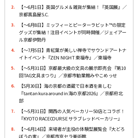
【〜6月1日】英国グルメ＆雑貨が集結！『英国展』／
2.
京都髙島屋S.C.
【〜6月8日】ミッフィーとピーターラビット™︎の限定
3.
グッズが集結！注目イベントが同時開催／ジェイアー
ル京都伊勢丹
【〜7月5日】青紅葉が美しい禅寺でサウンドアートナ
4.
イトイベント『ZEN NIGHT 東福寺』／東福寺
【〜5月31日】京都最大級の文具の展示即売会 『第10
5.
回TAG文具まつり』／京都市勧業館みやこめっせ
【5月30日】海の京都の酒蔵で日本酒を楽しむ
6.
『tantan kura around in 海の京都2026』／京都府北
部
【〜5月31日】関西の人気ベーカリー50店とコラボ！
7.
『KYOTO RACECOURSE サラブレッドベーカリー』
【〜6月14日】来場者が主役の体験型展覧会『大どろ
8.
ぼうの家』／京都市京セラ美術館