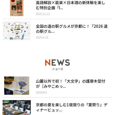
英語解説×能楽×日本酒の新体験を楽し
む特別企画『I...
2025.11.12
全国の道の駅グルメが京都に！『2026 道
の駅グル...
2026.4.22
ニュース
山麓以外で初！「大文字」の護摩木受付
が［みやこめっ...
2026.8.6
京都の夏を楽しむ1夜限りの『夏祭り』デ
ィナービュッ...