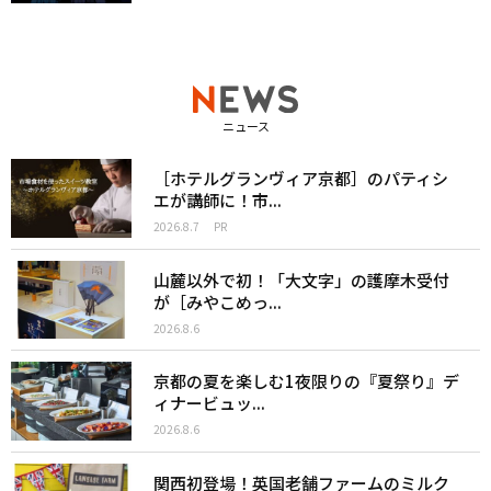
ニュース
［ホテルグランヴィア京都］のパティシ
エが講師に！市...
2026.8.7
PR
山麓以外で初！「大文字」の護摩木受付
が［みやこめっ...
2026.8.6
京都の夏を楽しむ1夜限りの『夏祭り』デ
ィナービュッ...
2026.8.6
関西初登場！英国老舗ファームのミルク