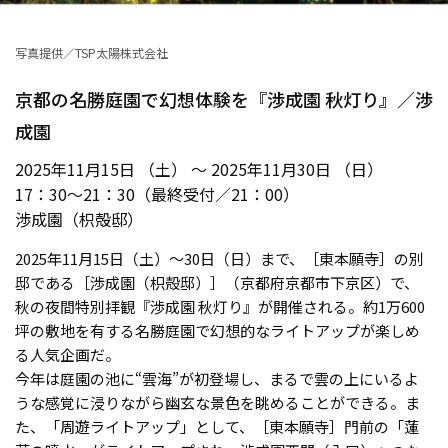
写真提供／TSP太陽株式会社
京都の名勝庭園で幻想体験を『渉成園 秋灯り』／渉
成園
2025年11月15日 （土） ～ 2025年11月30日 （日）
17：30〜21：30（最終受付／21：00）
渉成園（枳殻邸）
2025年11月15日（土）〜30日（日）まで、［東本願寺］の別
邸である［渉成園（枳殻邸）］（京都府京都市下京区）で、
秋の夜間特別拝観『渉成園 秋灯り』が開催される。約1万600
坪の敷地を有する名勝庭園で幻想的なライトアップが楽しめ
る人気企画だ。
今年は庭園の池に“雲海”が初登場し、まるで雲の上にいるよ
うな感覚に浸りながら幽玄な景色を眺めることができる。ま
た、「周遊ライトアップ」として、［東本願寺］門前の「蓮