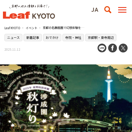
京都の名勝庭園で幻想体験を『渉成園 秋灯り』／渉成園
Leaf KYOTO
イベント
ニュース
新着記事
おでかけ
寺院・神社
京都駅・東寺周辺
2025.11.12