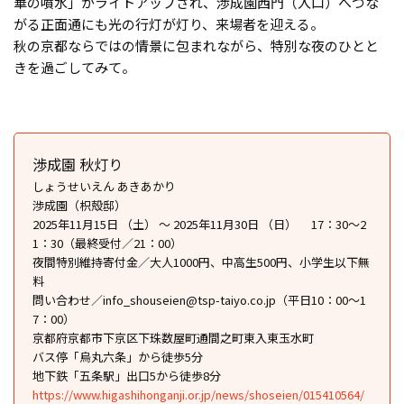
華の噴水」がライトアップされ、渉成園西門（入口）へつな
がる正面通にも光の行灯が灯り、来場者を迎える。
秋の京都ならではの情景に包まれながら、特別な夜のひとと
きを過ごしてみて。
渉成園 秋灯り
しょうせいえん あきあかり
渉成園（枳殻邸）
2025年11月15日 （土） ～ 2025年11月30日 （日） 17：30〜2
1：30（最終受付／21：00）
夜間特別維持寄付金／大人1000円、中高生500円、小学生以下無
料
問い合わせ／info_shouseien@tsp-taiyo.co.jp（平日10：00〜1
7：00）
京都府京都市下京区下珠数屋町通間之町東入東玉水町
バス停「烏丸六条」から徒歩5分
地下鉄「五条駅」出口5から徒歩8分
https://www.higashihonganji.or.jp/news/shoseien/015410564/