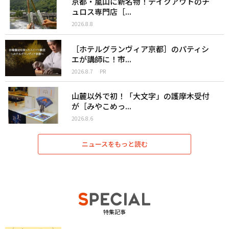
京都・嵐山に新名物！テイクアウトのチ
ュロス専門店［...
2026.8.8
［ホテルグランヴィア京都］のパティシ
エが講師に！市...
2026.8.7
PR
山麓以外で初！「大文字」の護摩木受付
が［みやこめっ...
2026.8.6
ニュースをもっと読む
特集記事