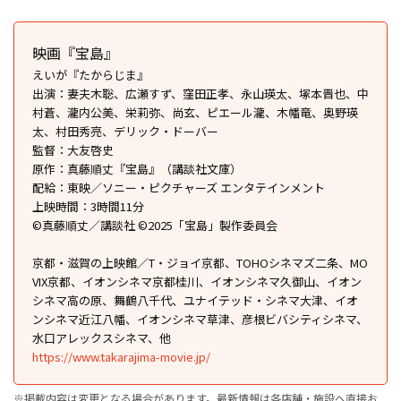
映画『宝島』
えいが『たからじま』
出演：妻夫木聡、広瀬すず、窪田正孝、永山瑛太、塚本晋也、中
村蒼、瀧内公美、栄莉弥、尚玄、ピエール瀧、木幡竜、奥野瑛
太、村田秀亮、デリック・ドーバー
監督：大友啓史
原作：真藤順丈『宝島』（講談社文庫）
配給：東映／ソニー・ピクチャーズ エンタテインメント
上映時間：3時間11分
©真藤順丈／講談社 ©2025「宝島」製作委員会
京都・滋賀の上映館／T・ジョイ京都、TOHOシネマズ二条、MO
VIX京都、イオンシネマ京都桂川、イオンシネマ久御山、イオン
シネマ高の原、舞鶴八千代、ユナイテッド・シネマ大津、イオ
ンシネマ近江八幡、イオンシネマ草津、彦根ビバシティシネマ、
水口アレックスシネマ、他
https://www.takarajima-movie.jp/
※掲載内容は変更となる場合があります。最新情報は各店舗・施設へ直接お