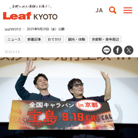
2025年9月19日（金）公開！映画『宝島』の舞台挨拶で大友監督と妻夫木聡さんが［T・ジョイ京都］に登壇
Leaf KYOTO
ニュース
新着記事
おでかけ
観光・体験
京都駅・東寺周辺
2025.9.16