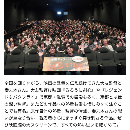
全国を回りながら、映画の熱量を伝え続けてきた大友監督と
妻夫木さん。大友監督は映画『るろうに剣心』や『レジェン
ド＆バタフライ』で京都・滋賀での撮影も多く、京都とは縁
の深い監督。またどの作品への熱量も愛も惜しみなく注ぐこ
とでも有名。原作自体の熱量、監督の情熱、妻夫木さんの想
いが重なり合い、観る者の心にまっすぐ突き刺さる作品。ぜ
ひ映画館の大スクリーンで、すべての熱い思いを確かめて。