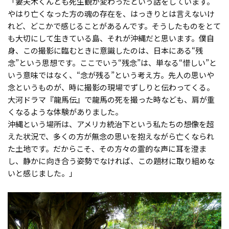
「妻夫木くんとも死生観が変わったという話をしています。
やはり亡くなった方の魂の存在を、はっきりとは言えないけ
れど、どこかで感じることがあるんです。そうしたものをとて
も大切にして生きている島、それが沖縄だと思います。僕自
身、この撮影に臨むときに意識したのは、日本にある“残
念”という思想です。ここでいう“残念”は、単なる“惜しい”と
いう意味ではなく、“念が残る”という考え方。先人の思いや
念というものが、時に撮影の現場でずしりと伝わってくる。
大河ドラマ『龍馬伝』で龍馬の死を撮った時なども、肩が重
くなるような体験がありました。
沖縄という場所は、アメリカ統治下という私たちの想像を超
えた状況で、多くの方が無念の思いを抱えながら亡くなられ
た土地です。だからこそ、その方々の霊的な声に耳を澄ま
し、静かに向き合う姿勢でなければ、この題材に取り組めな
いと感じました。」