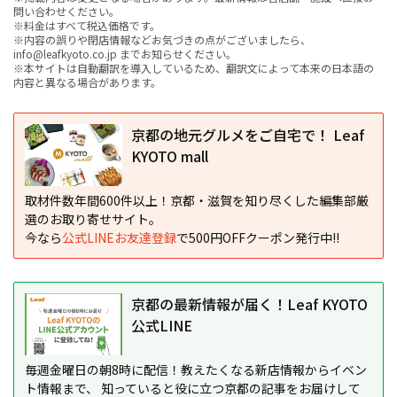
問い合わせください。
※料金はすべて税込価格です。
※内容の誤りや閉店情報などお気づきの点がございましたら、
info@leafkyoto.co.jp までお知らせください。
※本サイトは自動翻訳を導入しているため、翻訳文によって本来の日本語の
内容と異なる場合があります。
京都の地元グルメをご自宅で！ Leaf
KYOTO mall
取材件数年間600件以上！京都・滋賀を知り尽くした編集部厳
選のお取り寄せサイト。
今なら
公式LINEお友達登録
で500円OFFクーポン発行中!!
京都の最新情報が届く！Leaf KYOTO
公式LINE
毎週金曜日の朝8時に配信！教えたくなる新店情報からイベン
ト情報まで、 知っていると役に立つ京都の記事をお届けして