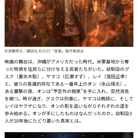
©真藤順丈／講談社 ©2025「宝島」製作委員会
映画の舞台は、沖縄がアメリカだった時代。米軍基地から奪
った物資を住民らに分け与える若者たちがいた。幼馴染のグ
スク（妻夫木聡）、ヤマコ（広瀬すず）、レイ（窪田正孝）
と、彼らの英雄的存在である一番年上のオン（永山瑛太）。
ある襲撃の夜、オンは“予定外の戦果”を手に入れ、突然消息
を絶つ。時が過ぎ、グスクは刑事に、ヤマコは教師に、そして
レイはヤクザになり、オンの影を追いながらそれぞれの道を
歩み始める。オンが手にしたものはなんだったのか。幼馴染3
人が20年後にたどり着いた真実とは。