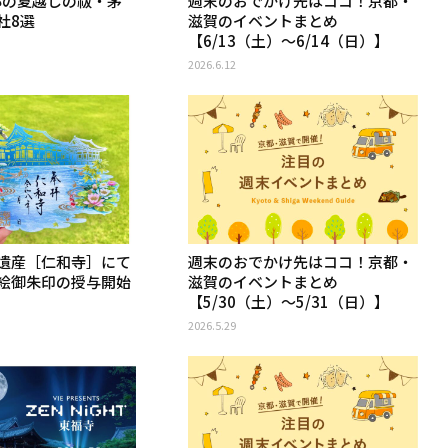
京都の夏越しの祓・茅
週末のおでかけ先はココ！京都・
社8選
滋賀のイベントまとめ
【6/13（土）〜6/14（日）】
2026.6.12
遺産［仁和寺］にて
週末のおでかけ先はココ！京都・
絵御朱印の授与開始
滋賀のイベントまとめ
【5/30（土）〜5/31（日）】
2026.5.29