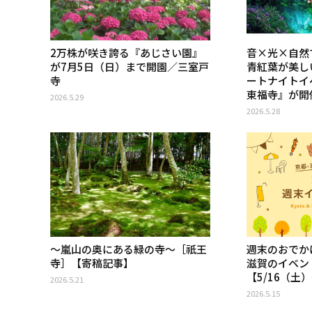
2万株が咲き誇る『あじさい園』
音×光×自然
が7月5日（日）まで開園／三室戸
青紅葉が美し
寺
ートナイトイベ
東福寺』が開
2026.5.29
2026.5.28
〜嵐山の奥にある緑の寺〜［祇王
週末のおでか
寺］【寄稿記事】
滋賀のイベン
【5/16（土
2026.5.21
2026.5.15