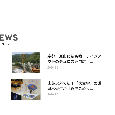
News
京都・嵐山に新名物！テイクア
ウトのチュロス専門店［...
2026.8.8
山麓以外で初！「大文字」の護
摩木受付が［みやこめっ...
2026.8.6