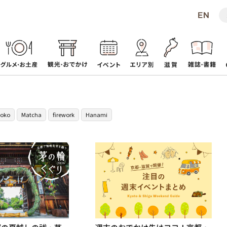
oko
Matcha
firework
Hanami