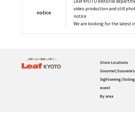
Leaf KYOTO editorial departme
video production and still pho
notice
notice
We are looking for the latest 
Store Locations
Gourmet/Souvenirs
Sightseeing/Outing
event
By area