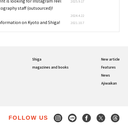
nt is looking for Instagram reel
2025.9.17
tography staff (outsourced)!
2024.4.22
information on Kyoto and Shiga!
2021.10.7
Shiga
New article
magazines and books
Features
News
Ajiwaikan
FOLLOW US