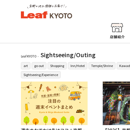
Sightseeing/Outing
Leaf KYOTO
art
go out
Shopping
Inn/Hotel
Temple/Shrine
Kawad
Sightseeing/Experience