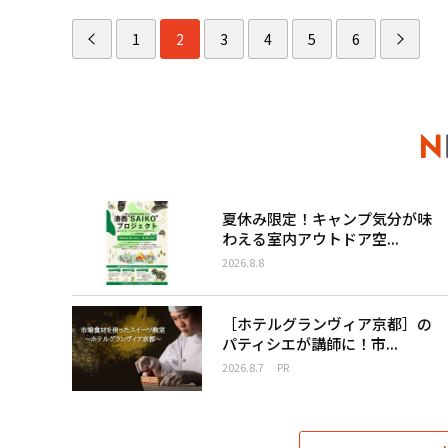
1
2
3
4
5
6
夏休み限定！キャンプ気分が味
わえる室内アウトドア空...
2026.8.8
［ホテルグランヴィア京都］の
パティシエが講師に！市...
2026.8.7
PR