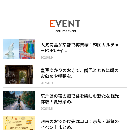
Featured event
人気商品が京都で再集結！韓国カルチャ
ーPOPUPイ...
2026.8.9
皇室ゆかりのお寺で、僧侶とともに朝の
お勤めや朝粥を...
2026.8.9
京丹波の夜の畑で食を楽しむ新たな観光
体験！夏野菜の...
2026.8.8
週末のおでかけ先はココ！京都・滋賀の
イベントまとめ...