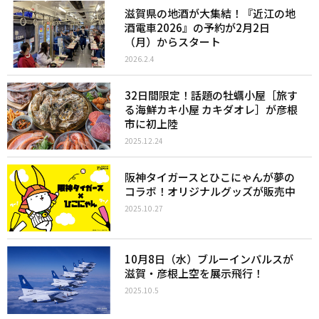
滋賀県の地酒が大集結！『近江の地
酒電車2026』の予約が2月2日
（月）からスタート
2026.2.4
32日間限定！話題の牡蠣小屋［旅す
る海鮮カキ小屋 カキダオレ］が彦根
市に初上陸
2025.12.24
阪神タイガースとひこにゃんが夢の
コラボ！オリジナルグッズが販売中
2025.10.27
10月8日（水）ブルーインパルスが
滋賀・彦根上空を展示飛行！
2025.10.5