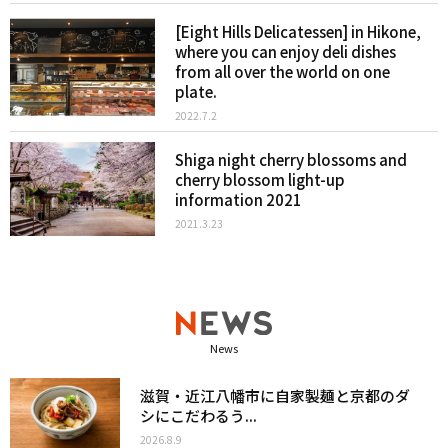
[Eight Hills Delicatessen] in Hikone,
where you can enjoy deli dishes
from all over the world on one
plate.
2022.7.2
Shiga night cherry blossoms and
cherry blossom light-up
information 2021
2021.3.23
News
滋賀・近江八幡市に自家製麺と京都のダ
シにこだわるう...
2026.8.9