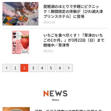
琵琶湖のほとりで手軽にピクニッ
ク！期間限定の体験が［びわ湖大津
プリンスホテル］に登場
2026.3.10
いちごを食べ尽くす！『草津のいち
ごの1か月。』が3月22日（日）まで
開催中／草津市
2026.3.7
1
2
3
4
5
6
News