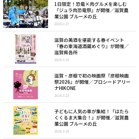
1日限定！恐竜×肉グルメを楽しむ
『ジュラ肉恐竜祭』が開催／滋賀農
業公園 ブルーメの丘
2026.3.27
滋賀の美酒を堪能する春イベント
『春の東海道酒蔵めぐり』が開催／
滋賀県各所
2026.3.25
滋賀・彦根で初の映画祭『彦根映画
祭2026』が開催／プロシードアリー
ナHIKONE
2026.3.23
子どもに人気の車が集結！『はたら
くくるま大集合！』が開催／滋賀農
業公園 ブルーメの丘
2026.3.18