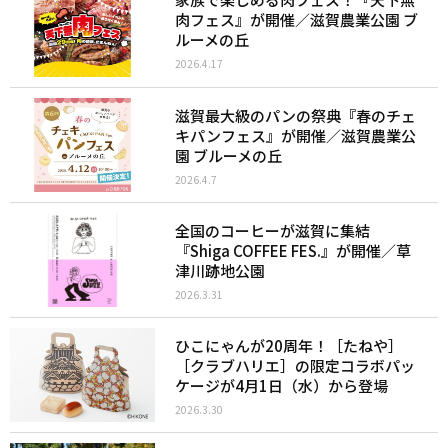
肉フェス』が開催／滋賀農業公園 ブ
ルーメの丘
2026.4.17
滋賀最大級のパンの祭典『春のチェ
キパンフェス』が開催／滋賀農業公
園 ブルーメの丘
2026.4.7
全国のコーヒーが滋賀に集結
『Shiga COFFEE FES.』が開催／草
津川跡地公園
2026.3.31
ひこにゃんが20周年！［たねや］
［クラブハリエ］の限定コラボパッ
ケージが4月1日（水）から登場
2026.3.30