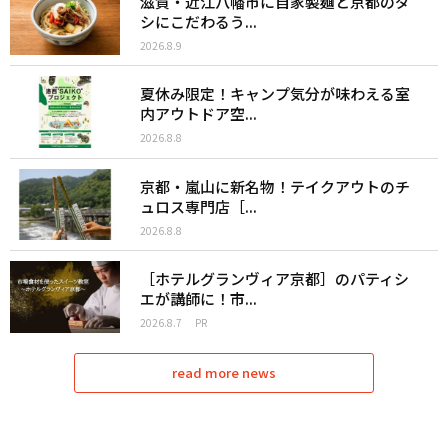
滋賀・近江八幡市に自家製麺と京都のダ
シにこだわるう...
2026.8.9
夏休み限定！キャンプ気分が味わえる室
内アウトドア空...
2026.8.8
京都・嵐山に新名物！テイクアウトのチ
ュロス専門店［...
2026.8.8
［ホテルグランヴィア京都］のパティシ
エが講師に！市...
2026.8.7
PR
read more news