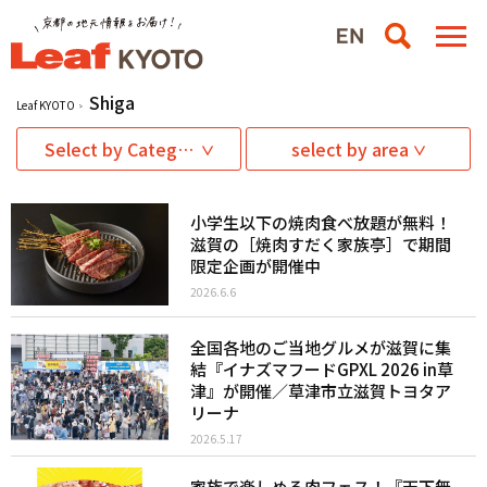
Shiga
Leaf KYOTO
Select by Category
select by area
小学生以下の焼肉食べ放題が無料！
滋賀の［焼肉すだく家族亭］で期間
限定企画が開催中
2026.6.6
全国各地のご当地グルメが滋賀に集
結『イナズマフードGPXL 2026 in草
津』が開催／草津市立滋賀トヨタア
リーナ
2026.5.17
家族で楽しめる肉フェス！『天下無