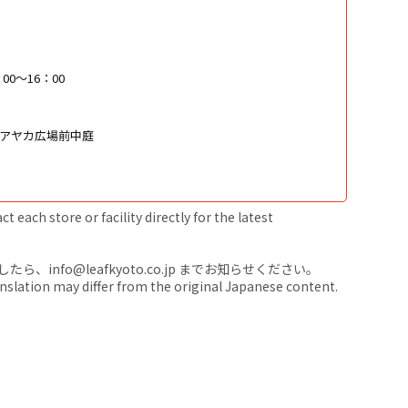
00〜16：00
場・アヤカ広場前中庭
 each store or facility directly for the latest
nfo@leafkyoto.co.jp までお知らせください。
anslation may differ from the original Japanese content.