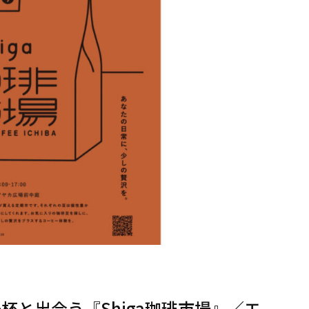
杯と出合う『Shiga珈琲市場』／エ