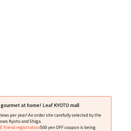
l gourmet at home! Leaf KYOTO mall
iews per year! An order site carefully selected by the
ows Kyoto and Shiga.
NE friend registration
500 yen OFF coupon is being