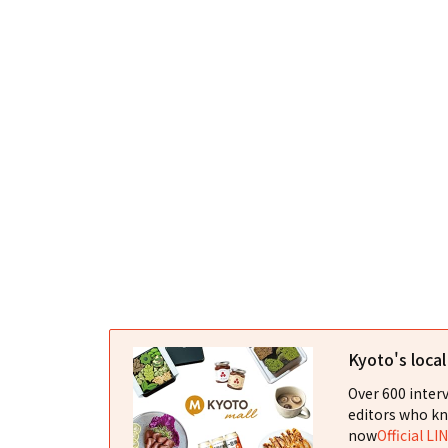
Kyoto's loca
Over 600 interv
editors who kn
now
Official LI