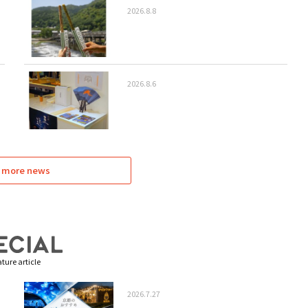
2026.8.8
2026.8.6
 more news
ture article
2026.7.27