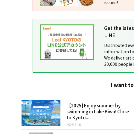
issued!
Get the late
LINE!
Distributed ev
information to
We deliver arti
20,000 people 
I want to
［2025] Enjoy summer by
swimming in Lake Biwa! Close
to Kyoto...
2025.6.16