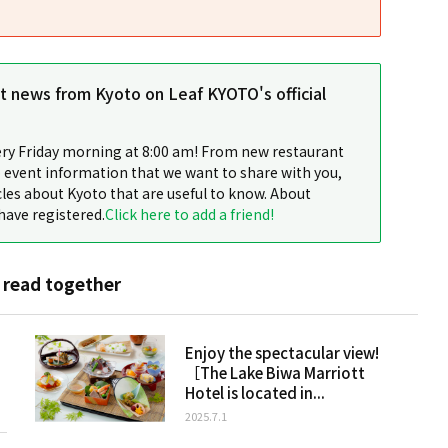
st news from Kyoto on Leaf KYOTO's official
ery Friday morning at 8:00 am! From new restaurant
 event information that we want to share with you,
cles about Kyoto that are useful to know. About
have registered.
Click here to add a friend!
 read together
Enjoy the spectacular view!
［The Lake Biwa Marriott
Hotel is located in...
2025.7.1