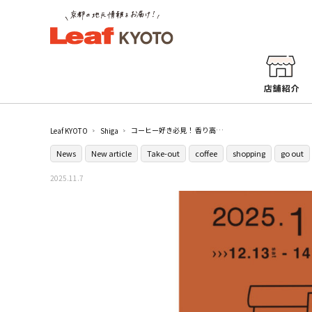
コーヒー好き必見！ 香り高い一杯と出合う『Shiga珈琲市場』／エイスクエア
Leaf KYOTO
Shiga
News
New article
Take-out
coffee
shopping
go out
2025.11.7