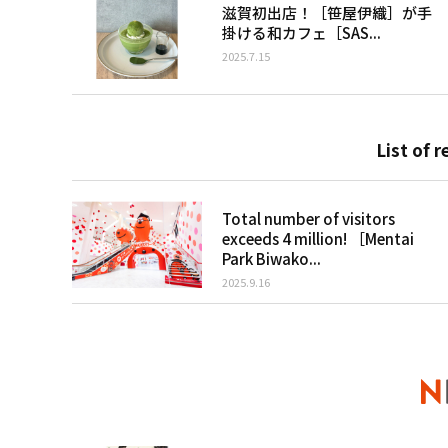
滋賀初出店！［笹屋伊織］が手
掛ける和カフェ［SAS...
2025.7.15
List of r
Total number of visitors
exceeds 4 million! ［Mentai
Park Biwako...
2025.9.16