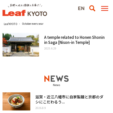
October every year
Leaf KYOTO
A temple related to Honen Shonin
in Saga [Nison-in Temple]
2025.6.29
News
滋賀・近江八幡市に自家製麺と京都のダ
シにこだわるう...
2026.8.9