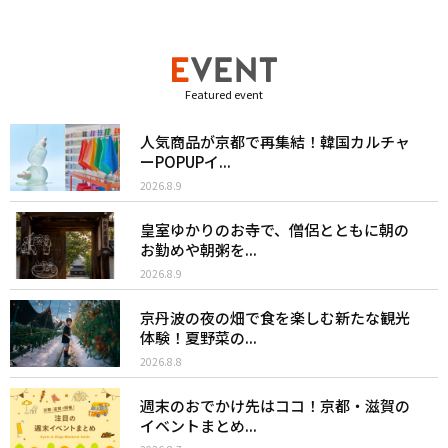
Featured event
人気商品が京都で再集結！韓国カルチャ
ーPOPUPイ...
2026.8.9
皇室ゆかりのお寺で、僧侶とともに朝の
お勤めや朝粥を...
2026.8.9
京丹波の夜の畑で食を楽しむ新たな観光
体験！夏野菜の...
2026.8.8
週末のおでかけ先はココ！京都・滋賀の
イベントまとめ...