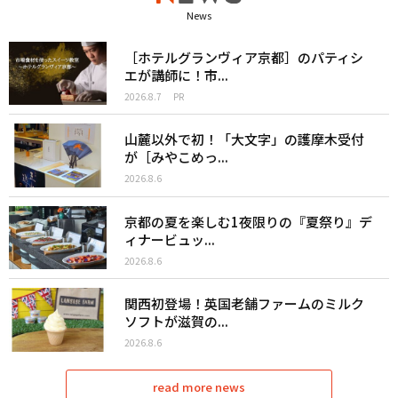
News
［ホテルグランヴィア京都］のパティシ
エが講師に！市...
2026.8.7
PR
山麓以外で初！「大文字」の護摩木受付
が［みやこめっ...
2026.8.6
京都の夏を楽しむ1夜限りの『夏祭り』デ
ィナービュッ...
2026.8.6
関西初登場！英国老舗ファームのミルク
ソフトが滋賀の...
2026.8.6
read more news