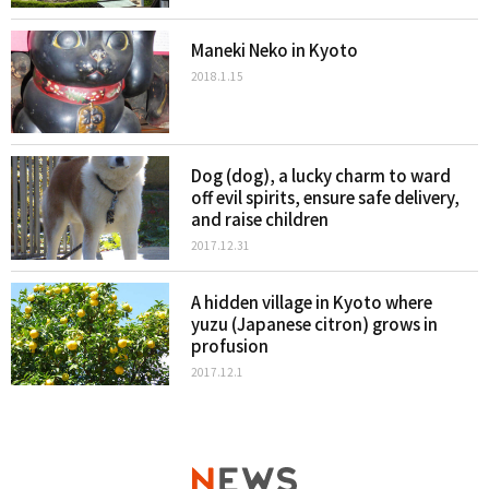
Maneki Neko in Kyoto
2018.1.15
Dog (dog), a lucky charm to ward
off evil spirits, ensure safe delivery,
and raise children
2017.12.31
A hidden village in Kyoto where
yuzu (Japanese citron) grows in
profusion
2017.12.1