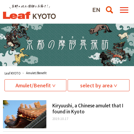
Amulet/Benefit
Leaf KYOTO
Amulet/Benefit
select by area
Kiryuushi, a Chinese amulet that I
found in Kyoto
2019.10.17