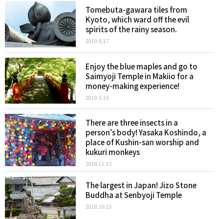
Tomebuta-gawara tiles from
Kyoto, which ward off the evil
spirits of the rainy season.
2019.6.17
Enjoy the blue maples and go to
Saimyoji Temple in Makiio for a
money-making experience!
2019.5.16
There are three insects in a
person's body! Yasaka Koshindo, a
place of Kushin-san worship and
kukuri monkeys
2018.11.15
The largest in Japan! Jizo Stone
Buddha at Senbyoji Temple
2018.10.15