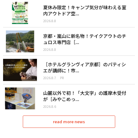
夏休み限定！キャンプ気分が味わえる室
内アウトドア空...
2026.8.8
京都・嵐山に新名物！テイクアウトのチ
ュロス専門店［...
2026.8.8
［ホテルグランヴィア京都］のパティシ
エが講師に！市...
2026.8.7
PR
山麓以外で初！「大文字」の護摩木受付
が［みやこめっ...
2026.8.6
read more news