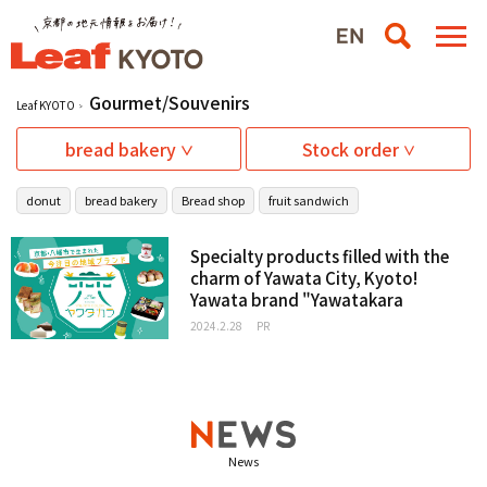
Gourmet/Souvenirs
Leaf KYOTO
bread bakery
Stock order
donut
bread bakery
Bread shop
fruit sandwich
Specialty products filled with the
charm of Yawata City, Kyoto!
Yawata brand "Yawatakara
2024.2.28
PR
News