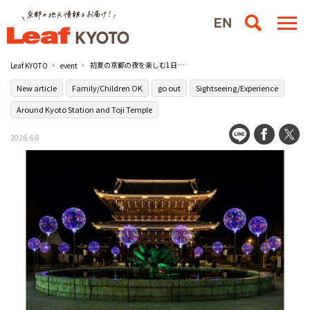
初夏の京都の夜を楽しむ1日限定イベント『第14回 京都夜市』が開催／東本願寺前 お東さん広場
Leaf KYOTO
event
New article
Family/Children OK
go out
Sightseeing/Experience
Around Kyoto Station and Toji Temple
2026.6.8