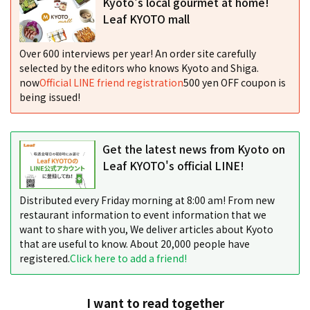
Kyoto's local gourmet at home!
Leaf KYOTO mall
Over 600 interviews per year! An order site carefully
selected by the editors who knows Kyoto and Shiga.
now
Official LINE friend registration
500 yen OFF coupon is
being issued!
Get the latest news from Kyoto on
Leaf KYOTO's official LINE!
Distributed every Friday morning at 8:00 am! From new
restaurant information to event information that we
want to share with you, We deliver articles about Kyoto
that are useful to know. About 20,000 people have
registered.
Click here to add a friend!
I want to read together