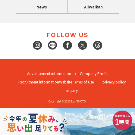
News
Ajiwaikan
FOLLOW US
Advertisement information
Company Profile
Recruitment information
Website Terms of Use
privacy policy
inquiry
Copyright © 2021 Leaf KYOTO.