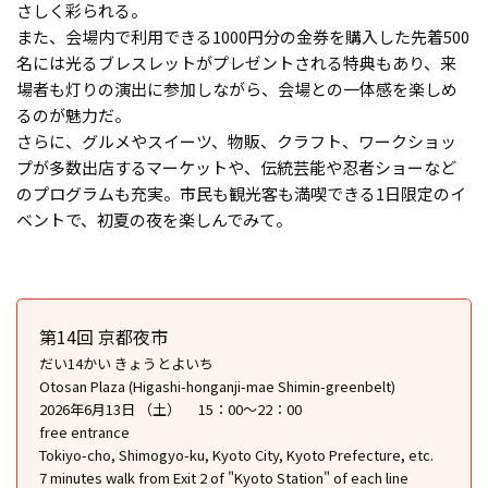
さしく彩られる。
また、会場内で利用できる1000円分の金券を購入した先着500
名には光るブレスレットがプレゼントされる特典もあり、来
場者も灯りの演出に参加しながら、会場との一体感を楽しめ
るのが魅力だ。
さらに、グルメやスイーツ、物販、クラフト、ワークショッ
プが多数出店するマーケットや、伝統芸能や忍者ショーなど
のプログラムも充実。市民も観光客も満喫できる1日限定のイ
ベントで、初夏の夜を楽しんでみて。
第14回 京都夜市
だい14かい きょうとよいち
Otosan Plaza (Higashi-honganji-mae Shimin-greenbelt)
2026年6月13日 （土） 15：00〜22：00
free entrance
Tokiyo-cho, Shimogyo-ku, Kyoto City, Kyoto Prefecture, etc.
7 minutes walk from Exit 2 of "Kyoto Station" of each line