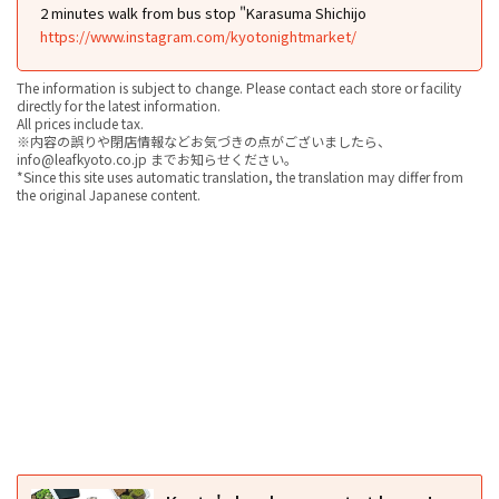
2 minutes walk from bus stop "Karasuma Shichijo
https://www.instagram.com/kyotonightmarket/
The information is subject to change. Please contact each store or facility
directly for the latest information.
All prices include tax.
※内容の誤りや閉店情報などお気づきの点がございましたら、
info@leafkyoto.co.jp までお知らせください。
*Since this site uses automatic translation, the translation may differ from
the original Japanese content.